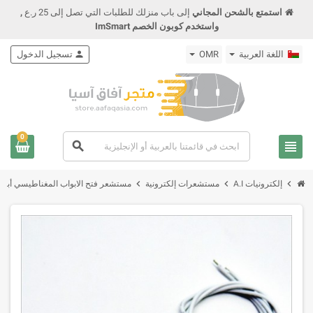
استمتع بالشحن المجاني
إلى باب منزلك للطلبات التي تصل إلى 25 ر.ع
,
واستخدم كوبون الخصم ImSmart
اللغة العربية
OMR
person
تسجيل الدخول
0
view_headline
search
chevron_right
chevron_right
chevron_right
إلكترونيات A.I
مستشعرات إلكترونية
مستشعر فتح الابواب المغناطيسي أبيض 8 Magnetic Switch Normally Closed or Normally Open