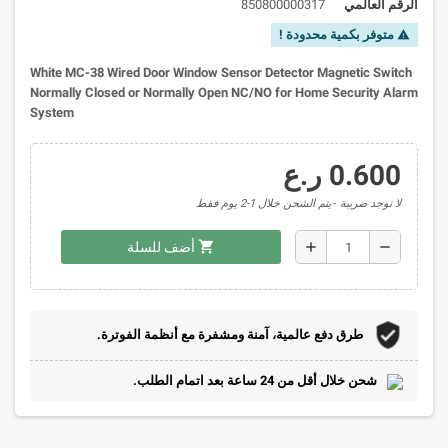
الرقم العالمي
850800000317
متوفر بكمية محدودة !
warning
White MC-38 Wired Door Window Sensor Detector Magnetic Switch
Normally Closed or Normally Open NC/NO for Home Security Alarm
System
0.600 ر.ع
لا توجد ضريبة
يتم الشحن خلال 1-2 يوم فقط
shopping_cart
add
remove
أضف للسلة
طرق دفع عالمية، آمنة ومشفرة مع أنظمة الفوترة.
شحن خلال أقل من 24 ساعة بعد اتمام الطلب.