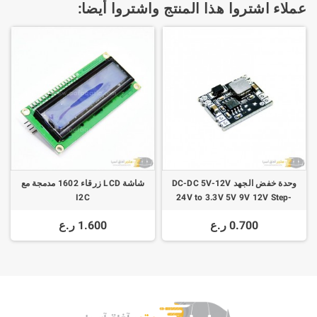
عملاء اشتروا هذا المنتج واشتروا أيضا:
وحدة خفض الجهد DC-DC 5V-12V
شاشة LCD زرقاء 1602 مدمجة مع
I2C
24V to 3.3V 5V 9V 12V Step-
down High-Current
0.700 ر.ع
1.600 ر.ع