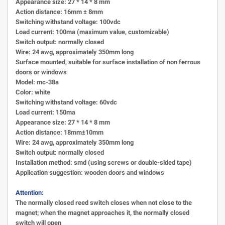
Appearance size: 27 * 14 * 8 mm
Action distance: 16mm ± 8mm
Switching withstand voltage: 100vdc
Load current: 100ma (maximum value, customizable)
Switch output: normally closed
Wire: 24 awg, approximately 350mm long
Surface mounted, suitable for surface installation of non ferrous
doors or windows
Model: mc-38a
Color: white
Switching withstand voltage: 60vdc
Load current: 150ma
Appearance size: 27 * 14 * 8 mm
Action distance: 18mm±10mm
Wire: 24 awg, approximately 350mm long
Switch output: normally closed
Installation method: smd (using screws or double-sided tape)
Application suggestion: wooden doors and windows
Attention:
The normally closed reed switch closes when not close to the
magnet; when the magnet approaches it, the normally closed
switch will open