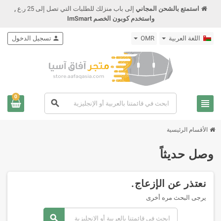
استمتع بالشحن المجاني
إلى باب منزلك للطلبات التي تصل إلى 25 ر.ع
,
واستخدم كوبون الخصم ImSmart
اللغة العربية
OMR
person
تسجيل الدخول
0
view_headline
search
الأقسام الرئيسية
وصل حديثاً
نعتذر عن الإزعاج.
يرجى البحث مره أخرى
search