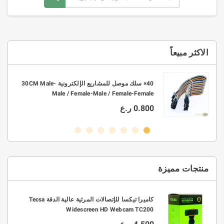
الاكثر مبيعاً
10× موصل ربط KF301 2P-3P PCB بتباعد 3.5mm -
40× سلك موصل للمشاريع الإلكترونية 30CM Male-
Male / Female-Male / Female-Female
0.800 ر.ع
منتجات مميزة
0.3/0.4/0.5/0.6/0 قطر 63/37
كاميرا تيكسا للإتصالات المرئية عالية الدقة Tecsa
Widescreen HD Webcam TC200