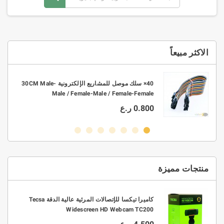
الاكثر مبيعاً
10× موصل ربط KF301 2P-3P PCB بتباعد 3.5mm -
40× سلك موصل للمشاريع الإلكترونية 30CM Male-
Male / Female-Male / Female-Female
0.800 ر.ع
منتجات مميزة
0.3/0.4/0.5/0.6/0 قطر 63/37
كاميرا تيكسا للإتصالات المرئية عالية الدقة Tecsa
Widescreen HD Webcam TC200