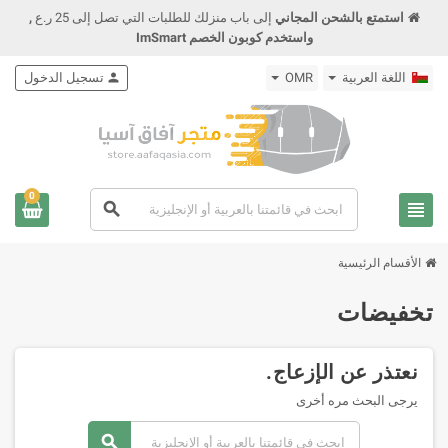
استمتع بالشحن المجاني
إلى باب منزلك للطلبات التي تصل إلى 25 ر.ع
,
واستخدم كوبون الخصم ImSmart
اللغة العربية
OMR
person
تسجيل الدخول
0
view_headline
search
الأقسام الرئيسية
تخفيضات
نعتذر عن الإزعاج.
يرجى البحث مره أخرى
search