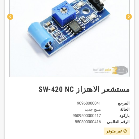
chevron_left
chevron_right
مستشعر الاهتزاز SW-420 NC
المرجع
90968000041
الحالة
منتج جديد
باركود
9509500000417
الرقم العالمي
850800000416
غير متوفر
block