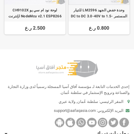
وحدة خفض الجهد LM2596 للتيار
لوحة نود ام سي يو CH9102X
المستمر DC to DC 3.0-40V to 1.5-
NodeMcu v2.1 ESP8266 لإنترنت
35V Step Down
الاشياء
0.800 ر.ع
2.500 ر.ع
إحدى الخدمات التابعة لـ مؤسسة آفاق آسيا المسجلة رسمياً لدى وزارة التجارة
والصناعة وترويج الإستثمار في سلطنة عُمان.
المقر الرئيسي: سلطنة عُمان, ولاية عبري
البريد الإلكتروني:
support@aafaqasia.com
معلومات تهمك