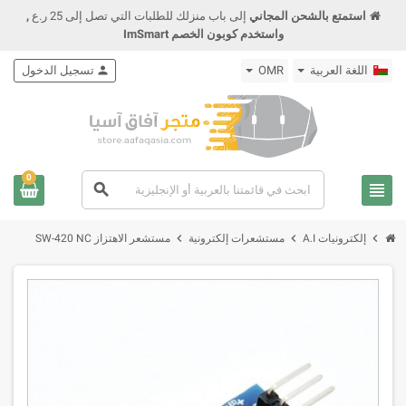
استمتع بالشحن المجاني
إلى باب منزلك للطلبات التي تصل إلى 25 ر.ع
,
واستخدم كوبون الخصم ImSmart
اللغة العربية
OMR
person
تسجيل الدخول
0
view_headline
search
chevron_right
chevron_right
chevron_right
إلكترونيات A.I
مستشعرات إلكترونية
مستشعر الاهتزاز SW-420 NC