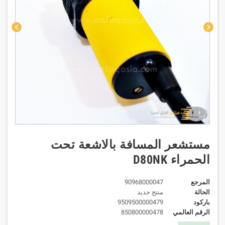
chevron_left
chevron_right
مستشعر المسافة بالاشعة تحت
الحمراء D80NK
المرجع
90968000047
الحالة
منتج جديد
باركود
9509500000479
الرقم العالمي
850800000478