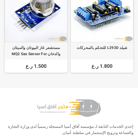
شيلد L293D للتحكم بالمحركات
مستشعر غاز البيوتان والميثان
والدخان MQ2 Gas Sensor For
Methane Butane LPG Smoke
1.800 ر.ع
1.500 ر.ع
إحدى الخدمات التابعة لـ مؤسسة آفاق آسيا المسجلة رسمياً لدى وزارة التجارة
والصناعة وترويج الإستثمار في سلطنة عُمان.