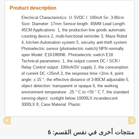
Product description
Electrical Characteristics: U: 5VDC I: 100mA Sn :3-80cm
Size: Diameter: 17mm Sensor length: 45MM Lead Length:
45CM Applications: 1, the production line goods automatic
counting device 2, multi-functional reminder 3, Maze Robot
4, kitchen Automation system 5, security anti-theft system
Photoelectric sensor (photoelectric switch) NPN normally
open Model: E18-D80NK. Photoelectric switch E18
Technical parameters: 1, the output current DC / SCR /
Relay Control output: 100mA/5V supply 2, the consumption
of current DC <25mA 3, the response time <2ms 4, point
angle: ≤ 15 °, the effective distance of 3-80CM adjustable 5,
object detection: transparent or opaque 6, the working
environment temperature: -25 ° C to +55 ° C 7, the standard
sensing object: sunlight below 10000LX incandescent
3000LX 8, Case Material: Plastic
منتجات أخرى في نفس القسم: 6