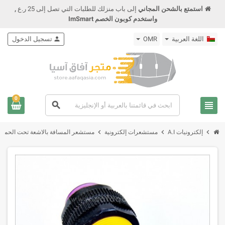
استمتع بالشحن المجاني
إلى باب منزلك للطلبات التي تصل إلى 25 ر.ع
,
واستخدم كوبون الخصم ImSmart
اللغة العربية
OMR
person
تسجيل الدخول
0
view_headline
search
chevron_right
chevron_right
chevron_right
إلكترونيات A.I
مستشعرات إلكترونية
مستشعر المسافة بالاشعة تحت الحمراء 0NK