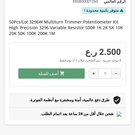
الرقم العالمي
850800001260
متوفر بكمية محدودة !
warning
50Pcs/Lot 3296W Multiturn Trimmer Potentiometer Kit
High Precision 3296 Variable Resistor 500R 1K 2K 5K 10K
20K 50K 100K 200K 1M
2.500 ر.ع
لا توجد ضريبة
يتم الشحن خلال 1-2 يوم فقط
shopping_cart
add
remove
أضف للسلة
طرق دفع عالمية، آمنة ومشفرة مع أنظمة الفوترة.
شحن خلال أقل من 24 ساعة بعد اتمام الطلب.