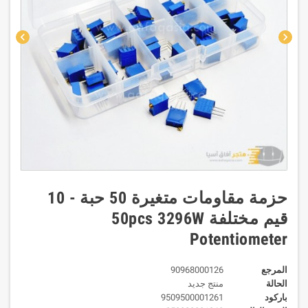
chevron_left
chevron_right
حزمة مقاومات متغيرة 50 حبة - 10
قيم مختلفة 50pcs 3296W
Potentiometer
المرجع
90968000126
الحالة
منتج جديد
باركود
9509500001261