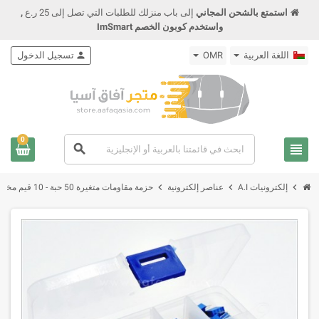
استمتع بالشحن المجاني
إلى باب منزلك للطلبات التي تصل إلى 25 ر.ع
,
واستخدم كوبون الخصم ImSmart
اللغة العربية
OMR
person
تسجيل الدخول
0
view_headline
search
chevron_right
chevron_right
chevron_right
إلكترونيات A.I
عناصر إلكترونية
حزمة مقاومات متغيرة 50 حبة - 10 قيم مختلفة 50pcs 3296W Potentiometer