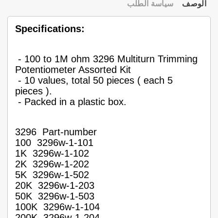
الوصف
سياسة الطلب
Specifications:
- 100 to 1M ohm 3296 Multiturn Trimming
Potentiometer Assorted Kit
- 10 values, total 50 pieces ( each 5
pieces ).
- Packed in a plastic box.
3296 Part-number
100 3296w-1-101
1K 3296w-1-102
2K 3296w-1-202
5K 3296w-1-502
20K 3296w-1-203
50K 3296w-1-503
100K 3296w-1-104
200K 3296w-1-204