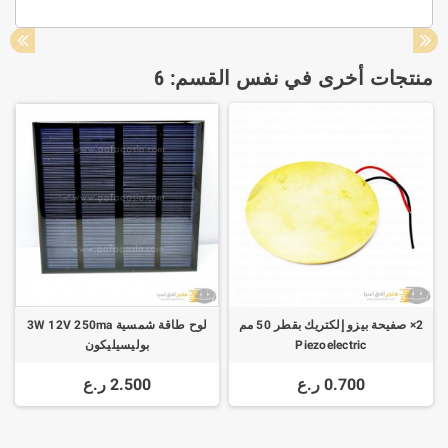
منتجات أخرى في نفس القسم: 6
2× صفيحة بيزو إلكتريك بقطر 50 مم
لوح طاقة شمسية 3W 12V 250ma
Piezoelectric
بوليسيليكون
0.700 ر.ع
2.500 ر.ع