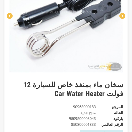
chevron_left
chevron_right
سخان ماء بمنفذ خاص للسيارة 12
فولت Car Water Heater
المرجع
90968000183
الحالة
منتج جديد
باركود
9509500003043
الرقم العالمي
850800001833