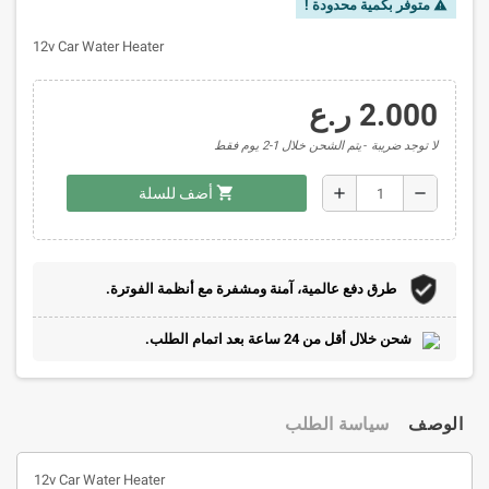
متوفر بكمية محدودة !
warning
12v Car Water Heater
2.000 ر.ع
لا توجد ضريبة
يتم الشحن خلال 1-2 يوم فقط
shopping_cart
add
remove
أضف للسلة
طرق دفع عالمية، آمنة ومشفرة مع أنظمة الفوترة.
شحن خلال أقل من 24 ساعة بعد اتمام الطلب.
الوصف
سياسة الطلب
12v Car Water Heater