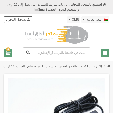
استمتع بالشحن المجاني
إلى باب منزلك للطلبات التي تصل إلى 25 ر.ع
,
واستخدم كوبون الخصم ImSmart
اللغة العربية
OMR
person
تسجيل الدخول
0
view_headline
search
chevron_right
chevron_right
chevron_right
إلكترونيات A.I
الطاقة وملحقاتها
سخان ماء بمنفذ خاص للسيارة 12 فولت Car Water Heater