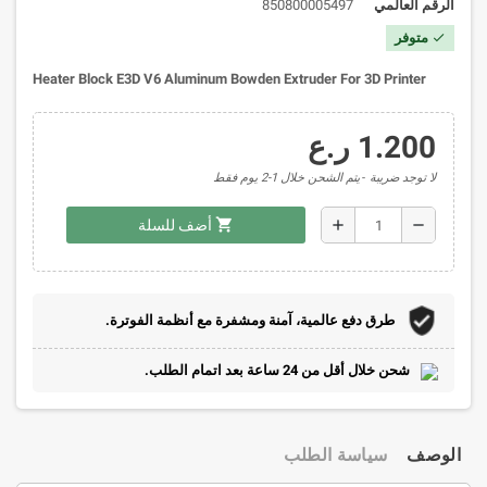
الرقم العالمي
850800005497
متوفر
check
Heater Block E3D V6 Aluminum Bowden Extruder For 3D Printer
1.200 ر.ع
لا توجد ضريبة
يتم الشحن خلال 1-2 يوم فقط
shopping_cart
add
remove
أضف للسلة
طرق دفع عالمية، آمنة ومشفرة مع أنظمة الفوترة.
شحن خلال أقل من 24 ساعة بعد اتمام الطلب.
الوصف
سياسة الطلب