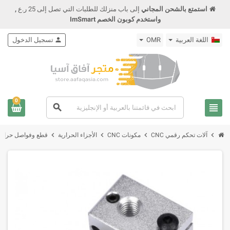
استمتع بالشحن المجاني
إلى باب منزلك للطلبات التي تصل إلى 25 ر.ع
,
واستخدم كوبون الخصم ImSmart
اللغة العربية
OMR
person
تسجيل الدخول
0
view_headline
search
chevron_right
chevron_right
chevron_right
chevron_right
آلات تحكم رقمي CNC
مكونات CNC
الأجزاء الحرارية
قطع وفواصل حراري