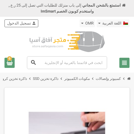
استمتع بالشحن المجاني
إلى باب منزلك للطلبات التي تصل إلى 25 ر.ع
,
واستخدم كوبون الخصم ImSmart
اللغة العربية
OMR
person
تسجيل الدخول
0
view_headline
search
chevron_right
chevron_right
chevron_right
chevron_right
كمبيوتر وإتصالات
مكونات الكمبيوتر
ذاكرة تخزين SSD
ذاكرة تخزين كروشال SSD بسعة 500 جيجا GB 3D NAND SATA 2.5 Inch Internal SSD up to 560MB/s