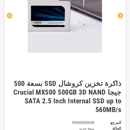
chevron_left
chevron_right
ذاكرة تخزين كروشال SSD بسعة 500
جيجا Crucial MX500 500GB 3D NAND
SATA 2.5 Inch Internal SSD up to
560MB/s
المرجع
90968000548
الحالة
منتج جديد