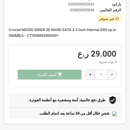
باركود
9509500005832
الرقم العالمي
850800005848
غير متوفر
block
Crucial MX500 500GB 3D NAND SATA 2.5 Inch Internal SSD up to
560MB/s - CT500MX500SSD1
29.000 ر.ع
لا توجد ضريبة
shopping_cart
add
remove
أضف للسلة
طرق دفع عالمية، آمنة ومشفرة مع أنظمة الفوترة.
شحن خلال أقل من 24 ساعة بعد اتمام الطلب.