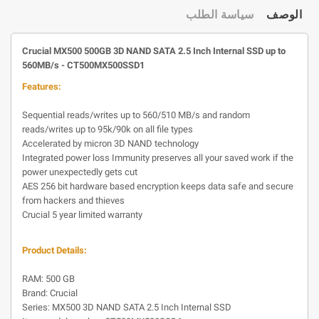
الوصف
سياسة الطلب
Crucial MX500 500GB 3D NAND SATA 2.5 Inch Internal SSD up to
560MB/s - CT500MX500SSD1
Features:
Sequential reads/writes up to 560/510 MB/s and random
reads/writes up to 95k/90k on all file types
Accelerated by micron 3D NAND technology
Integrated power loss Immunity preserves all your saved work if the
power unexpectedly gets cut
AES 256 bit hardware based encryption keeps data safe and secure
from hackers and thieves
Crucial 5 year limited warranty
Product Details:
RAM: 500 GB
Brand: Crucial
Series: MX500 3D NAND SATA 2.5 Inch Internal SSD