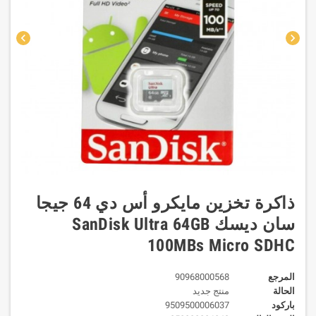
chevron_left
chevron_right
ذاكرة تخزين مايكرو أس دي 64 جيجا
سان ديسك SanDisk Ultra 64GB
100MBs Micro SDHC
المرجع
90968000568
الحالة
منتج جديد
باركود
9509500006037