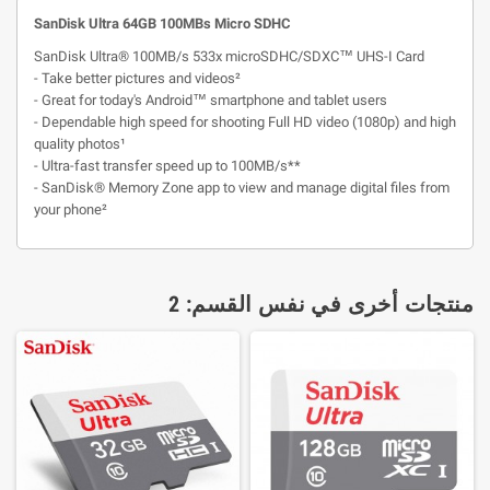
SanDisk Ultra 64GB 100MBs Micro SDHC
SanDisk Ultra® 100MB/s 533x microSDHC/SDXC™ UHS-I Card
- Take better pictures and videos²
- Great for today's Android™ smartphone and tablet users
- Dependable high speed for shooting Full HD video (1080p) and high
quality photos¹
- Ultra-fast transfer speed up to 100MB/s**
- SanDisk® Memory Zone app to view and manage digital files from
your phone²
منتجات أخرى في نفس القسم: 2