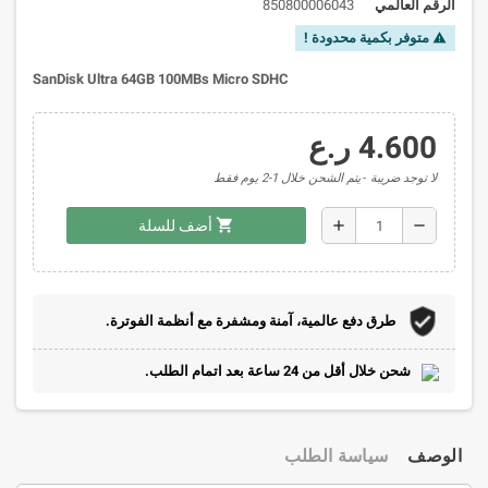
الرقم العالمي
850800006043
متوفر بكمية محدودة !
warning
SanDisk Ultra 64GB 100MBs Micro SDHC
4.600 ر.ع
لا توجد ضريبة
يتم الشحن خلال 1-2 يوم فقط
shopping_cart
add
remove
أضف للسلة
طرق دفع عالمية، آمنة ومشفرة مع أنظمة الفوترة.
شحن خلال أقل من 24 ساعة بعد اتمام الطلب.
الوصف
سياسة الطلب