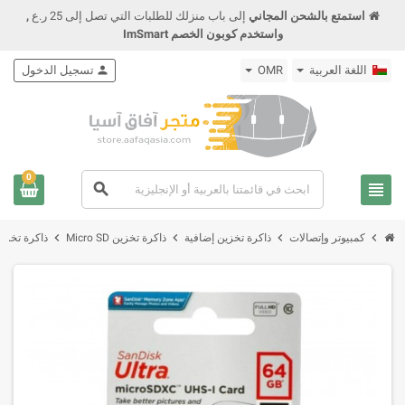
استمتع بالشحن المجاني
إلى باب منزلك للطلبات التي تصل إلى 25 ر.ع
,
واستخدم كوبون الخصم ImSmart
اللغة العربية
OMR
person
تسجيل الدخول
0
view_headline
search
chevron_right
chevron_right
chevron_right
chevron_right
كمبيوتر وإتصالات
ذاكرة تخزين إضافية
ذاكرة تخزين Micro SD
ذاكرة تخزين مايكرو أس دي 64 جيج