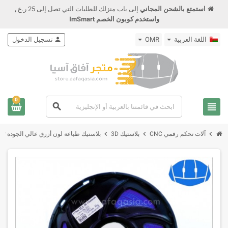
استمتع بالشحن المجاني
إلى باب منزلك للطلبات التي تصل إلى 25 ر.ع
,
واستخدم كوبون الخصم ImSmart
اللغة العربية
OMR
person
تسجيل الدخول
0
view_headline
search
chevron_right
chevron_right
chevron_right
آلات تحكم رقمي CNC
بلاستيك 3D
بلاستيك طباعة لون أزرق عالي الجودة Blue Color 1KG PLA 3D Filament 1.75mm 195-220C High Quality