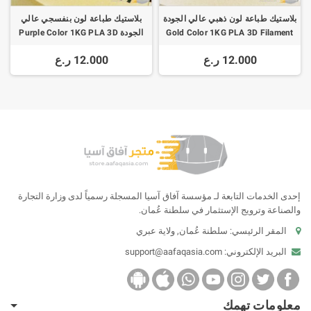
بلاستيك طباعة لون ذهبي عالي الجودة
بلاستيك طباعة لون بنفسجي عالي
Gold Color 1KG PLA 3D Filament
الجودة Purple Color 1KG PLA 3D
Filament 1.75mm 195-220C High
1.75mm 195-220C High Quality
12.000 ر.ع
12.000 ر.ع
Quality
إحدى الخدمات التابعة لـ مؤسسة آفاق آسيا المسجلة رسمياً لدى وزارة التجارة
والصناعة وترويج الإستثمار في سلطنة عُمان.
المقر الرئيسي: سلطنة عُمان, ولاية عبري
البريد الإلكتروني:
support@aafaqasia.com
معلومات تهمك