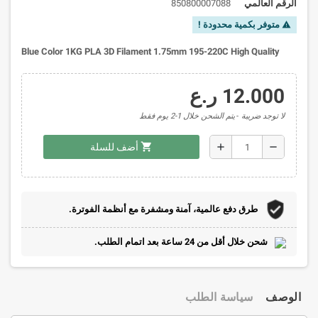
الرقم العالمي
850800007088
متوفر بكمية محدودة !
warning
Blue Color 1KG PLA 3D Filament 1.75mm 195-220C High Quality
12.000 ر.ع
لا توجد ضريبة
يتم الشحن خلال 1-2 يوم فقط
shopping_cart
add
remove
أضف للسلة
طرق دفع عالمية، آمنة ومشفرة مع أنظمة الفوترة.
شحن خلال أقل من 24 ساعة بعد اتمام الطلب.
الوصف
سياسة الطلب