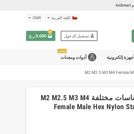
Im
اللغة العربية
OMR
0
person
تسجيل الدخول
0.000 ر.ع
محدث
جهزة إلكترونية
أدوات ومعدات
حزمة فواصل سوداء نايلون بمقاسات مختلفة M2 M2.5 M3 M4
Female Male Hex Nylon St