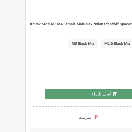
Kit M2 M2.5 M3 M4 Female Male Hex Nylon Standoff Space
M3 Black Mix
M2.5 Black Mix
shopping_cart
أضف للسلة
بنترست