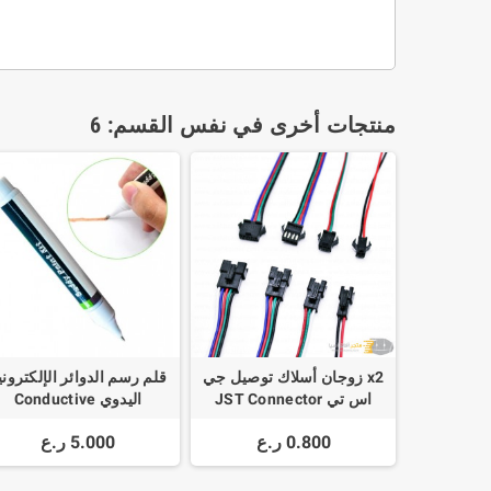
منتجات أخرى في نفس القسم: 6
x2 زوجان أسلاك توصيل جي
قلم رسم الدوائر الإلكتروني
اس تي JST Connector
اليدوي Conductive
lectronic Circuit Repair
Wire 2pin 3pin 4pin 5pin
0.800 ر.ع
5.000 ر.ع
Draw Ink Pen Tool