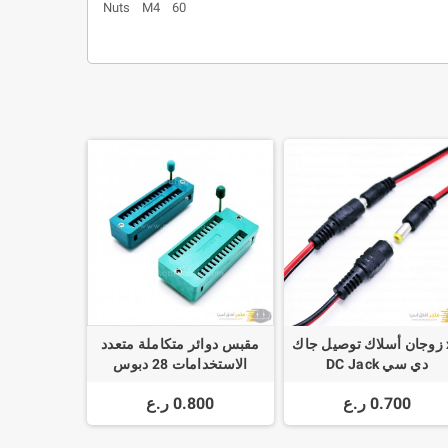
Nuts M4 60
x2 زوجان أسلاك توصيل جاك
مقبس دوائر متكاملة متعدد
دي سي DC Jack
الاستخدامات 28 دبوس
Universal 28pin IC Socket
Connectors Male-Fema
0.700 ر.ع
0.800 ر.ع
Narrow - Wide