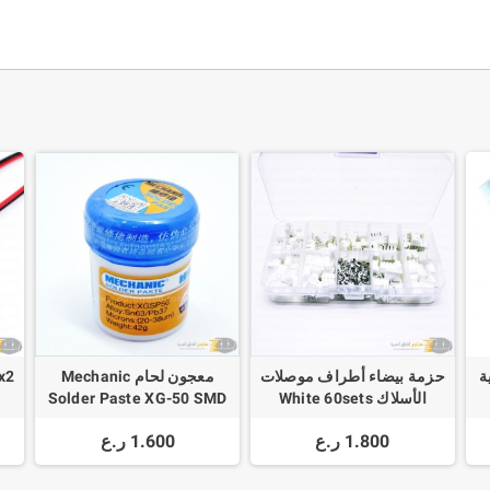
ة
حزمة بيضاء أطراف موصلات
معجون لحام Mechanic
الأسلاك White 60sets
Solder Paste XG-50 SMD
le
SMT Sn63/Pb37
Terminal 2p 3p 4p 5p
E
1.800 ر.ع
1.600 ر.ع
2.54mm 2.5mm Pin
Header