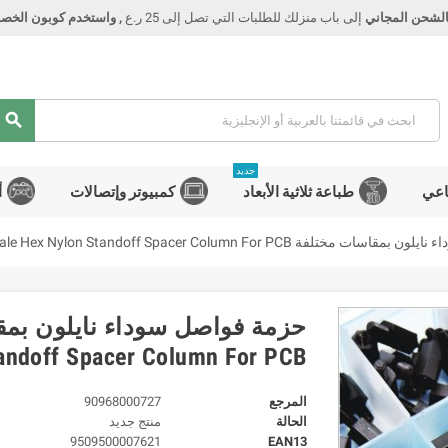
الشحن المجاني
إلى باب منزلك للطلبات التي تصل إلى 25 ر.ع
, واستخدم كوبون الخصم Smart
search
جديد
اعي
طباعة ثلاثية الأبعاد
كمبيوتر وإتصالات
أ
M2 M2.5 M3 M4 Female Male Hex Nylon Standoff Spacer Column For P
andoff Spacer Column For PCB
المرجع
90968000727
الحالة
منتج جديد
9509500007621
EAN13