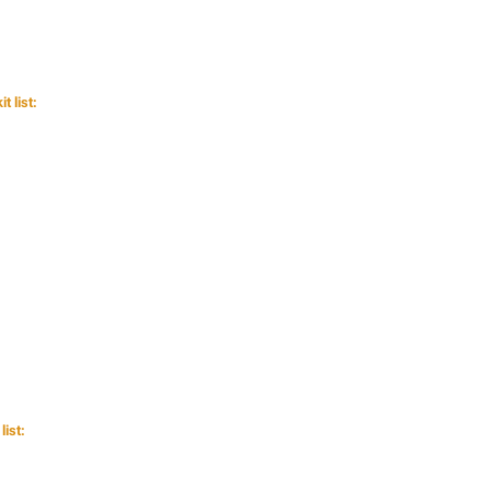
 list:
ist: