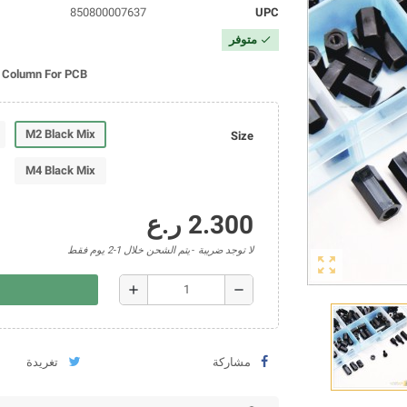
850800007637
UPC
متوفر
check
r Column For PCB
M2 Black Mix
Size
M4 Black Mix
2.300 ر.ع
لا توجد ضريبة
يتم الشحن خلال 1-2 يوم فقط
zoom_out_map
add
remove
مشاركة
تغريدة