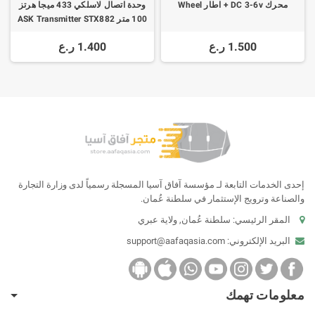
محرك DC 3-6v + اطار Wheel
وحدة اتصال لاسلكي 433 ميجا هرتز
100 متر ASK Transmitter STX882
+ ASK Receiver SRX882
1.500 ر.ع
1.400 ر.ع
إحدى الخدمات التابعة لـ مؤسسة آفاق آسيا المسجلة رسمياً لدى وزارة التجارة
والصناعة وترويج الإستثمار في سلطنة عُمان.
المقر الرئيسي: سلطنة عُمان, ولاية عبري
البريد الإلكتروني:
support@aafaqasia.com
معلومات تهمك