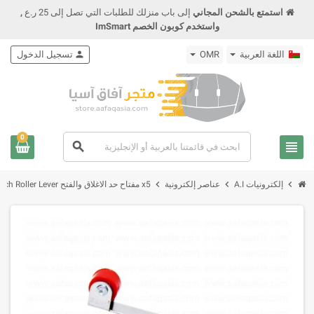
استمتع بالشحن المجاني
إلى باب منزلك للطلبات التي تصل إلى 25 ر.ع
,
واستخدم كوبون الخصم ImSmart
اللغة العربية
OMR
person
تسجيل الدخول
0
view_headline
search
chevron_right
chevron_right
chevron_right
إلكترونيات A.I
عناصر إلكترونية
x5 مفتاح حد الاغلاق والفتح Mini Micro Limit Switch Roller Lever