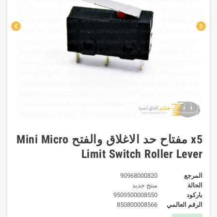
chevron_left
chevron_right
x5 مفتاح حد الاغلاق والفتح Mini Micro
Limit Switch Roller Lever
المرجع
90968000820
الحالة
منتج جديد
باركود
9509500008550
الرقم العالمي
850800008566