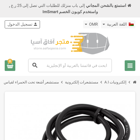
استمتع بالشحن المجاني
إلى باب منزلك للطلبات التي تصل إلى 25 ر.ع
,
واستخدم كوبون الخصم ImSmart
اللغة العربية
OMR
person
تسجيل الدخول
0
view_headline
search
chevron_right
chevron_right
chevron_right
إلكترونيات A.I
مستشعرات إلكترونية
مستشعر أشعة تحت الحمراء لقياس مستوى السائل al Sensor