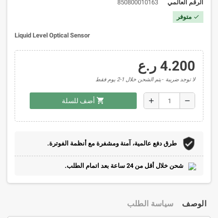
الرقم العالمي
850800010163
متوفر
check
Liquid Level Optical Sensor
4.200 ر.ع
لا توجد ضريبة
يتم الشحن خلال 1-2 يوم فقط
shopping_cart
add
remove
أضف للسلة
طرق دفع عالمية، آمنة ومشفرة مع أنظمة الفوترة.
شحن خلال أقل من 24 ساعة بعد اتمام الطلب.
الوصف
سياسة الطلب