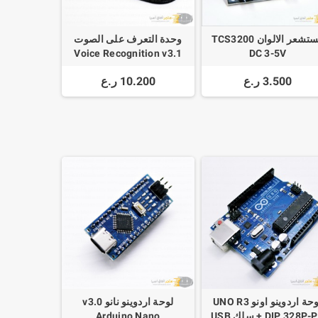
مستشعر الالوان TCS3200
وحدة التعرف على الصوت
Voice Recognition v3.1
DC 3-5V
متوافق مع اردوينو
3.500 ر.ع
10.200 ر.ع
لوحة اردوينو اونو UNO R3
لوحة اردوينو نانو v3.0
DIP 328P + سلك USB
Arduino Nano