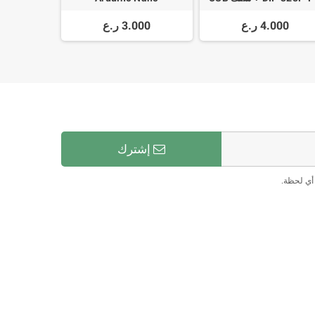
ATmega328P + سلك توصيل
4.000 ر.ع
3.000 ر.ع
إشترك
أي لحظة.