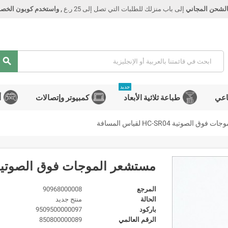
الشحن المجاني
إلى باب منزلك للطلبات التي تصل إلى 25 ر.ع
, واستخدم كوبون الخصم Smart
search
جديد
اعي
طباعة ثلاثية الأبعاد
كمبيوتر وإتصالات
أ
 الصوتية HC-SR04 لقياس المسافة
مستشعر الموجات فوق الصوتية HC-SR04 لقياس المسا
المرجع
90968000008
الحالة
منتج جديد
باركود
9509500000097
الرقم العالمي
850800000089