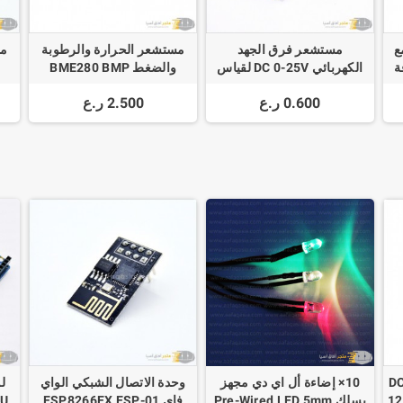
افة SR04 مع
مستشعر فرق الجهد
مستشعر الحرارة والرطوبة
ة
الكهربائي DC 0-25V لقياس
والضغط BME280 BMP
الفولت
Digital Temperature
0.600 ر.ع
2.500 ر.ع
Humidity Sensor
DC-D-
10× إضاءة أل اي دي مجهز
وحدة الاتصال الشبكي الواي
12
بسلك Pre-Wired LED 5mm
فاي ESP8266EX ESP-01
-PU