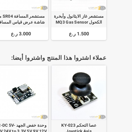
مستشعر غاز الايثانول وأبخرة
مستشعر المس
الكحول MQ3 Gas Sensor
شاشة عرض قياس المساف
Ultrasonic Sensor
For Ethanol Alcohol
1.500 ر.ع
3.000 ر.ع
Measuring Distance
Sensor LED Display
Module
عملاء اشتروا هذا المنتج واشتروا أيضا:
عصا التحكم KY-023
وحدة خفض الجهد C 5V
V 24V to 3.3V 5V 9V 12V
Joystick Axis