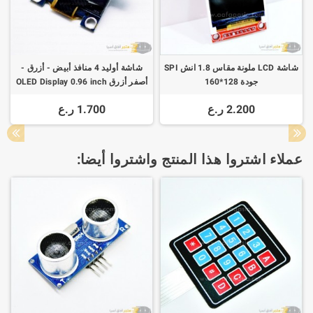
شاشة LCD ملونة مقاس 1.8 انش SPI
شاشة أوليد 4 منافذ أبيض - أزرق -
جودة 128*160
أصفر أزرق OLED Display 0.96 inch
4Pin SSD1315
2.200 ر.ع
1.700 ر.ع
عملاء اشتروا هذا المنتج واشتروا أيضا: