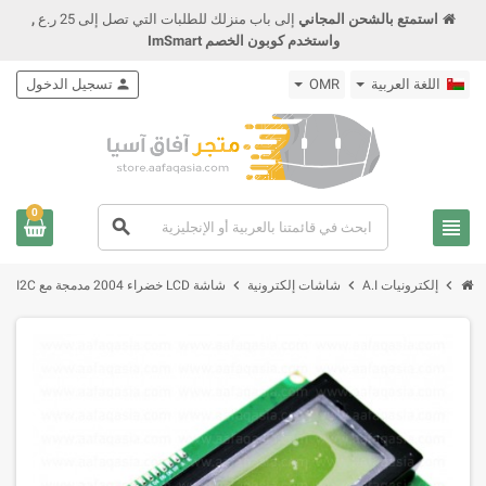
استمتع بالشحن المجاني
إلى باب منزلك للطلبات التي تصل إلى 25 ر.ع
,
واستخدم كوبون الخصم ImSmart
اللغة العربية
OMR
person
تسجيل الدخول
0
view_headline
search
chevron_right
chevron_right
chevron_right
إلكترونيات A.I
شاشات إلكترونية
شاشة LCD خضراء 2004 مدمجة مع I2C