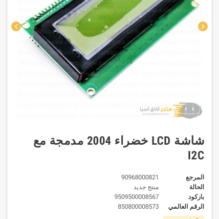
chevron_left
chevron_right
شاشة LCD خضراء 2004 مدمجة مع
I2C
المرجع
90968000821
الحالة
منتج جديد
باركود
9509500008567
الرقم العالمي
850800008573