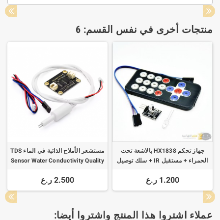
منتجات أخرى في نفس القسم: 6
جهاز تحكم HX1838 بالاشعة تحت
مستشعر الأملاح الذائبة في الماء TDS
الحمراء + مستقبل IR + سلك توصيل
Sensor Water Conductivity Quality
1.200 ر.ع
2.500 ر.ع
عملاء اشتروا هذا المنتج واشتروا أيضا: