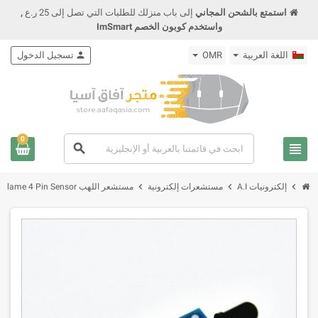
استمتع بالشحن المجاني
إلى باب منزلك للطلبات التي تصل إلى 25 ر.ع
,
واستخدم كوبون الخصم ImSmart
اللغة العربية
OMR
person
تسجيل الدخول
0
view_headline
search
chevron_right
chevron_right
chevron_right
إلكترونيات A.I
مستشعرات إلكترونية
مستشعر اللهب IR Flame 4 Pin Sensor