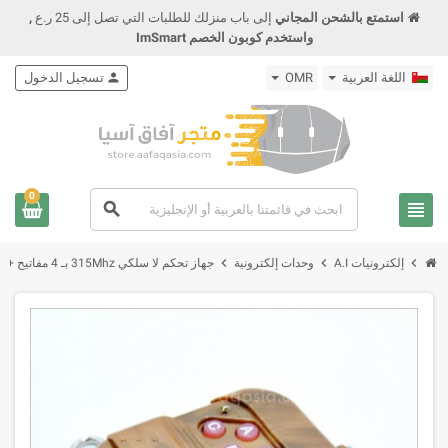
استمتع بالشحن المجاني
إلى باب منزلك للطلبات التي تصل إلى 25 ر.ع
,
واستخدم كوبون الخصم ImSmart
اللغة العربية
OMR
person
تسجيل الدخول
0
view_headline
search
chevron_right
chevron_right
chevron_right
إلكترونيات A.I
وحدات إلكترونية
جهاز تحكم لا سلكي 315Mhz بـ 4 مفاتيح + مستقبل راديو IC 2262/2272