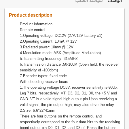
الوصف
سياسة الطلب
Product description
Product information
Remote control
1.Operating voltage: DC12V (27A/12V battery x1)
2.Operating Current: 10mA @ 12V
3.Radiated power: 10mw @ 12V
4.Modulation mode: ASK (Amplitude Modulation)
5.Transmitting frequency: 315MHZ
6.Transmission distance :50-100M (Open field, the receiver
sensitivity of -100dbm)
7.Encoder types: fixed code
With decoding receiver board
1.The operating voltage DC5V, receiver sensitivity is-98db.
Leg 7 bits, respectively, VT, D3, D2, D1, D0, the +5 V and
GND. VT is a valid signal high output pin Upon receiving a
valid signal, the pin output high, may also drive the relay.
2.Size: 6.6*22*41mm
There are four buttons on the remote control, and
respectively correspond to the four data bits to the receiving
board output pin D0, D1, D2, and D3 of. Press the buttons