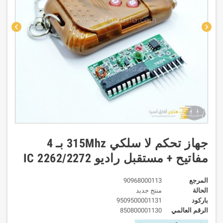
chevron_left
chevron_right
جهاز تحكم لا سلكي 315Mhz بـ 4
مفاتيح + مستقبل راديو IC 2262/2272
المرجع
90968000113
الحالة
منتج جديد
باركود
9509500001131
الرقم العالمي
850800001130