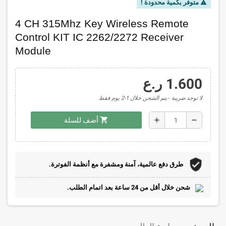
متوفر بكمية محدودة !
warning
4 CH 315Mhz Key Wireless Remote
Control KIT IC 2262/2272 Receiver
Module
1.600 ر.ع
لا توجد ضريبة
يتم الشحن خلال 1-2 يوم فقط
shopping_cart
add
remove
أضف للسلة
طرق دفع عالمية، آمنة ومشفرة مع أنظمة الفوترة.
شحن خلال أقل من 24 ساعة بعد اتمام الطلب.