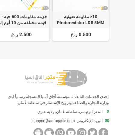
10× مقاومة ضوئية
حزم
Photoresistor LDR 5MM
قيمة مختلفة من 10 أو
1م أوم
0.500 ر.ع
2.500 ر.ع
إحدى الخدمات التابعة لـ مؤسسة آفاق آسيا المسجلة رسمياً لدى
وزارة التجارة والصناعة وترويج الإستثمار في سلطنة عُمان.
المقر الرئيسي: سلطنة عُمان, ولاية عبري
البريد الإلكتروني:
support@aafaqasia.com