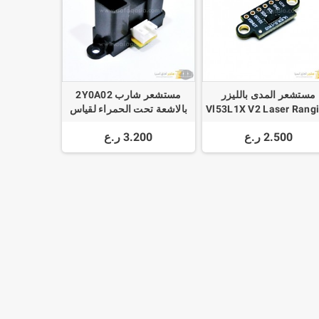
مستشعر المدى بالليزر
مستشعر شارب 2Y0A02
Vl53L1X V2 Laser Rang
بالاشعة تحت الحمراء لقياس
STM32 TOF Time of Fli
المسافة + سلك توصيل
2.500 ر.ع
3.200 ر.ع
Distance Measuremen
Sensor