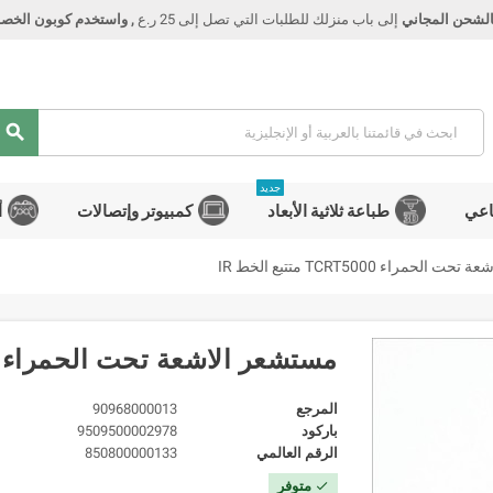
الشحن المجاني
إلى باب منزلك للطلبات التي تصل إلى 25 ر.ع
, واستخدم كوبون الخصم Smart
search
جديد
اعي
طباعة ثلاثية الأبعاد
كمبيوتر وإتصالات
أ
لحمراء TCRT5000 متتبع الخط IR
مستشعر الاشعة تحت الحمراء TCRT5000 متتبع الخط IR
المرجع
90968000013
باركود
9509500002978
الرقم العالمي
850800000133
متوفر
check