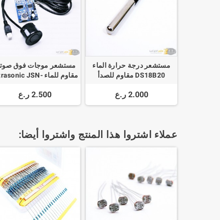
مستشعر درجة حرارة الماء
مستشعر موجات فوق صوتي
DS18B20 مقاوم للصدأ
مقاوم للماء rasonic JSN
SR04T AJ-SR04M
2.000 ر.ع
2.500 ر.ع
Waterproof Sensor
عملاء اشتروا هذا المنتج واشتروا أيضا: