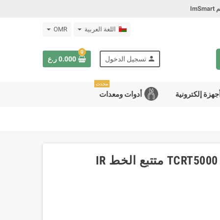
Im
اللغة العربية
OMR
0
person
تسجيل الدخول
0.000 ر.ع
محدث
جهزة إلكترونية
أدوات ومعدات