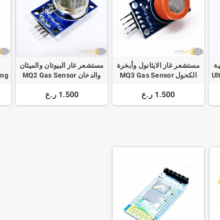
ة
مستشعر غاز الايثانول وأبخرة
مستشعر غاز البيوتان والميثان
Ult-
الكحول MQ3 Gas Sensor
والدخان MQ2 Gas Sensor
ing
ght
For Methane Butane LPG
For Ethanol Alcohol
1.500 ر.ع
1.500 ر.ع
t
Smoke