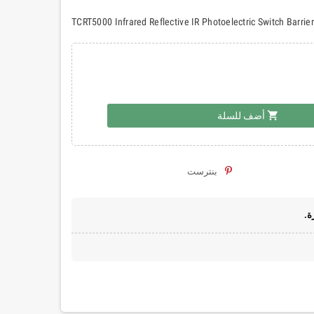
TCRT5000 Infrared Reflective IR Photoelectric Switch Barrie
shopping_cart
أضف للسلة
بنترست
ة.