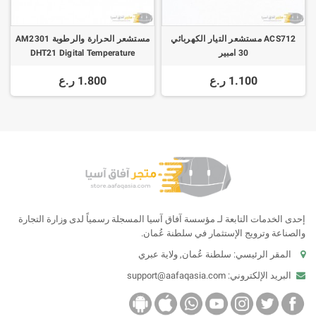
ACS712 مستشعر التيار الكهربائي
مستشعر الحرارة والرطوبة AM2301
30 امبير
DHT21 Digital Temperature
Humidity Sensor
1.100 ر.ع
1.800 ر.ع
إحدى الخدمات التابعة لـ مؤسسة آفاق آسيا المسجلة رسمياً لدى وزارة التجارة
والصناعة وترويج الإستثمار في سلطنة عُمان.
المقر الرئيسي: سلطنة عُمان, ولاية عبري
البريد الإلكتروني:
support@aafaqasia.com