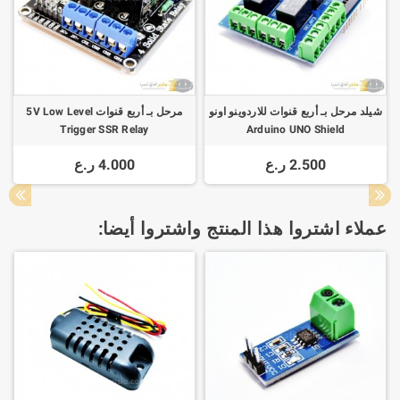
شيلد مرحل بـ أربع قنوات للاردوينو اونو
مرحل بـ أربع قنوات 5V Low Level
Trigger SSR Relay
Arduino UNO Shield
2.500 ر.ع
4.000 ر.ع
عملاء اشتروا هذا المنتج واشتروا أيضا: