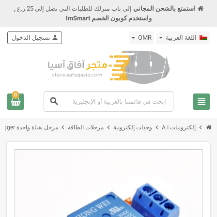
استمتع بالشحن المجاني
إلى باب منزلك للطلبات التي تصل إلى 25 ر.ع
,
واستخدم كوبون الخصم ImSmart
اللغة العربية
OMR
person
تسجيل الدخول
0
view_headline
search
chevron_right
chevron_right
chevron_right
chevron_right
إلكترونيات A.I
وحدات إلكترونية
مرحلات الطاقة
مرحل بقناة واحدة 5V High-Low Trigger