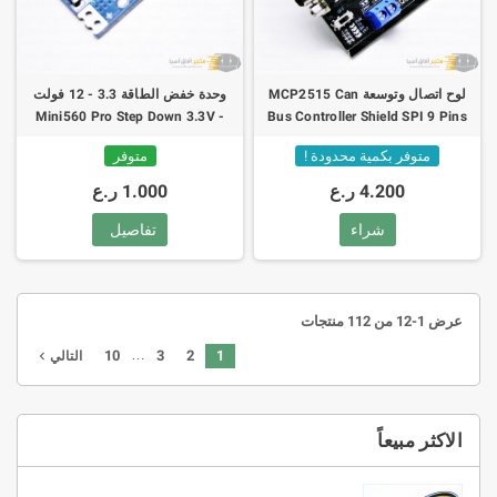
لوح اتصال وتوسعة MCP2515 Can
وحدة خفض الطاقة 3.3 - 12 فولت
Mini560 Pro Step Down 3.3V -
Bus Controller Shield SPI 9 Pins
12V DC-DC Regulator
Standard Sub-D Expansion
متوفر بكمية محدودة !
متوفر
4.200 ر.ع
1.000 ر.ع
شراء
تفاصيل
عرض 1-12 من 112 منتجات
…
10
3
2
1
navigate_next
التالي
الاكثر مبيعاً