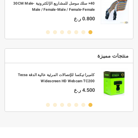
10× موصل ربط KF301 2P-3P PCB بتباعد 3.5mm -
40× سلك موصل للمشاريع الإلكترونية 30CM Male-
Male / Female-Male / Female-Female
0.800 ر.ع
منتجات مميزة
0.3/0.4/0.5/0.6/0 قطر 63/37
كاميرا تيكسا للإتصالات المرئية عالية الدقة Tecsa
Widescreen HD Webcam TC200
4.500 ر.ع