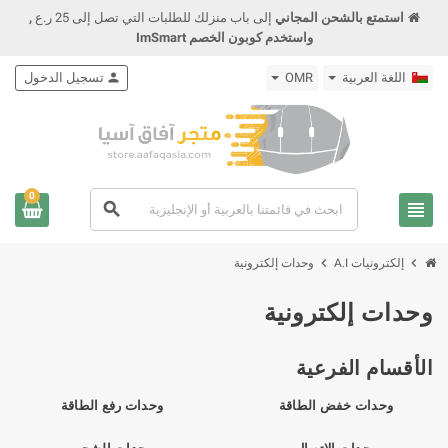
استمتع بالشحن المجاني
إلى باب منزلك للطلبات التي تصل إلى 25 ر.ع
,
واستخدم كوبون الخصم ImSmart
اللغة العربية
OMR
person
تسجيل الدخول
0
view_headline
search
chevron_right
chevron_right
إلكترونيات A.I
وحدات إلكترونية
وحدات إلكترونية
الأقسام الفرعية
وحدات خفض الطاقة
وحدات رفع الطاقة