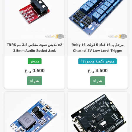
مرحل بـ 16 قناة 5 فولت Relay 16
x2 مقبس صوت مقاس 3.5 مم TRRS
3.5mm Audio Socket Jack
Channel 5V Low Level Trigger
Breakout Headphone
متوفر بكمية محدودة !
متوفر
4.500 ر.ع
0.600 ر.ع
شراء
شراء