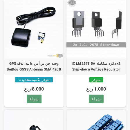
x2 دائرة متكاملة IC LM2678 5A
وحدة جي بي أس عالية الدقة GPS
BeiDou GNSS Antenna SMA 42dB
Step-down Voltage Regulator
متوفر
متوفر بكمية محدودة !
1.000 ر.ع
8.000 ر.ع
شراء
شراء