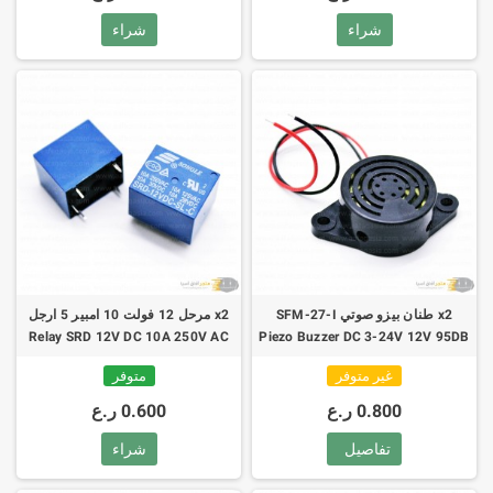
شراء
شراء
x2 طنان بيزو صوتي SFM-27-I
x2 مرحل 12 فولت 10 امبير 5 ارجل
Relay SRD 12V DC 10A 250V AC
Piezo Buzzer DC 3-24V 12V 95DB
5pin
غير متوفر
متوفر
0.800 ر.ع
0.600 ر.ع
تفاصيل
شراء