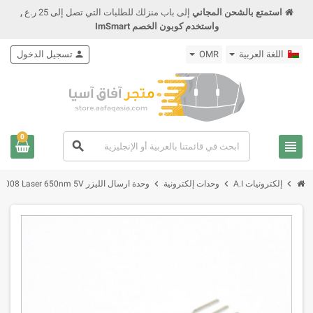
استمتع بالشحن المجاني
إلى باب منزلك للطلبات التي تصل إلى 25 ر.ع
,
واستخدم كوبون الخصم ImSmart
اللغة العربية
OMR
person
تسجيل الدخول
0
view_headline
search
chevron_right
chevron_right
chevron_right
إلكترونيات A.I
وحدات إلكترونية
وحدة ارسال الليزر KY-008 Laser 650nm 5V