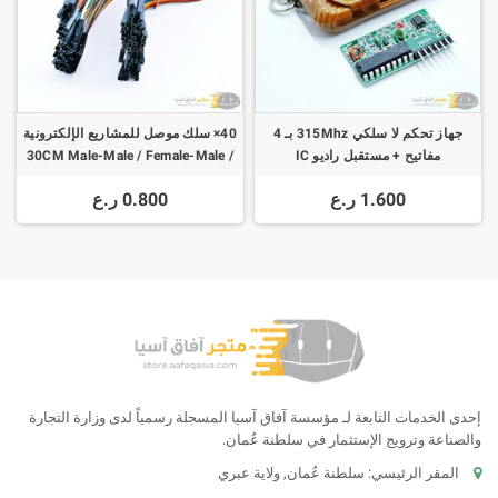
جهاز تحكم لا سلكي 315Mhz بـ 4
40× سلك موصل للمشاريع الإلكترونية
مفاتيح + مستقبل راديو IC
30CM Male-Male / Female-Male /
Female-Female
2262/2272
1.600 ر.ع
0.800 ر.ع
إحدى الخدمات التابعة لـ مؤسسة آفاق آسيا المسجلة رسمياً لدى وزارة التجارة
والصناعة وترويج الإستثمار في سلطنة عُمان.
المقر الرئيسي: سلطنة عُمان, ولاية عبري