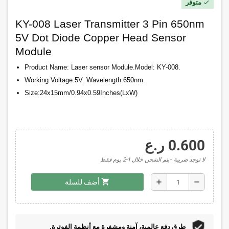
متوفر
check
KY-008 Laser Transmitter 3 Pin 650nm
5V Dot Diode Copper Head Sensor
Module
Product Name: Laser sensor Module.Model: KY-008.
Working Voltage:5V. Wavelength:650nm .
Size:24x15mm/0.94x0.59Inches(LxW)
0.600 ر.ع
لا توجد ضريبة
يتم الشحن خلال 1-2 يوم فقط
shopping_cart
add
remove
أضف للسلة
طرق دفع عالمية، آمنة ومشفرة مع أنظمة الفوترة.