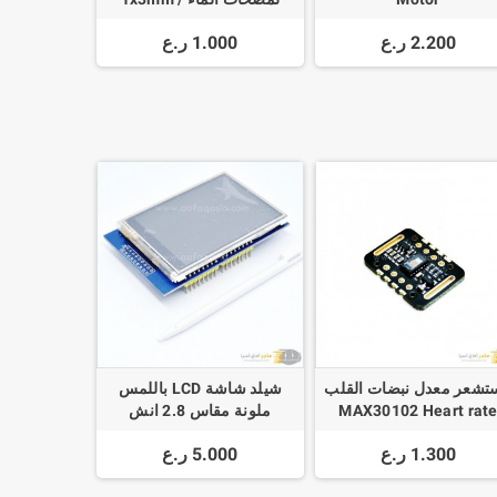
2x4mm / 3x5mm Silicone
2.200 ر.ع
1.000 ر.ع
Tube
تشعر معدل نبضات القلب
شيلد شاشة LCD باللمس
MAX30102 Heart rat
ملونة مقاس 2.8 انش
Sensor Module Puls
للاردوينو اونو
1.300 ر.ع
5.000 ر.ع
detection