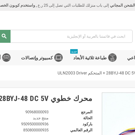
الشحن المجاني
إلى باب منزلك للطلبات التي تصل إلى 25 ر.ع
, واستخدم كوبون الخصم Smart
search
جديد
اعي
طباعة ثلاثية الأبعاد
كمبيوتر وإتصالات
أ
محرك خطوي 28BYJ-48 DC 5V + المتحكم ULN2003 Driver
المرجع
90968000093
الحالة
منتج جديد
باركود
9509500000936
الرقم العالمي
850800000935