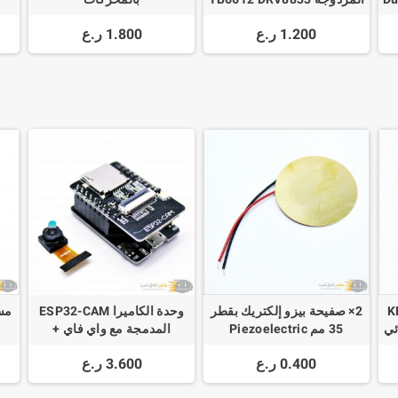
Dual Motor Driver 1A
1.200 ر.ع
1.800 ر.ع
KF-
2× صفيحة بيزو إلكتريك بقطر
وحدة الكاميرا ESP32-CAM
مس
3. - ثنائي
35 مم Piezoelectric
المدمجة مع واي فاي +
e
بلوتوث OV2640 WiFi +
0.400 ر.ع
3.600 ر.ع
Bluetooth 5V Module
ESP32