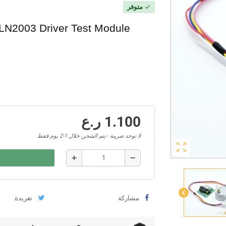
متوفر
check
LN2003 Driver Test Module
1.100 ر.ع
لا توجد ضريبة
يتم الشحن خلال 1-2 يوم فقط
zoom_out_map
add
remove
chevron_left
مشاركة
تغريدة