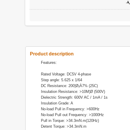
ة.
Product description
Features:
Rated Voltage: DC5V 4-phase
Step angle: 5.625 x 1/64
DC Resistance: 200¦Ø¡À7% (25C)
Insulation Resistance: >10M¦Ø (500V)
Dielectric Strength: 600V AC / 1mA / 1s
Insulation Grade: A
No-load Pull in Frequency: >600Hz
No-load Pull out Frequency: >1000Hz
Pull in Torque: >34.3mN.m(120Hz)
Detent Torque: >34.3mN.m