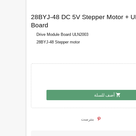
28BYJ-48 DC 5V Stepper Motor + U
Board
Drive Module Board ULN2003
28BYJ-48 Stepper motor
shopping_cart
أضف للسلة
بنترست