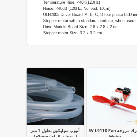
Temperature Rise: <40K(120Hz)
Noise: <40dB (120Hz, No load, 10cm)
ULN2003 Driver Board: A, B, C, D four-phase LED ind
Stepper motor with a standard interface, when used d
Drive Module Board Size: 2.8 x 2.8 x 2 cm
Stepper motor Size: 3.2 x 3.2 cm
محرك مروحة 5V L9110 Fan
أنبوب سيليكون بطول 1 متر
Motor
لمضخات الماء 1x3mm /