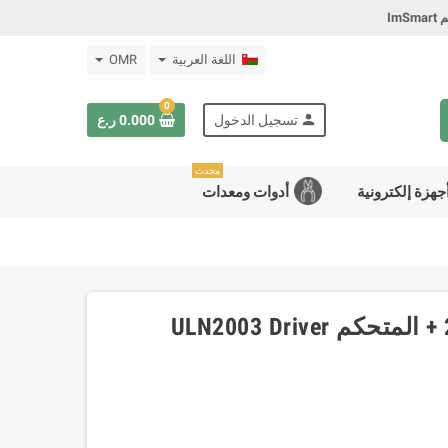
Im
اللغة العربية
OMR
0
person
تسجيل الدخول
0.000 ر.ع
محدث
جهزة إلكترونية
أدوات ومعدات