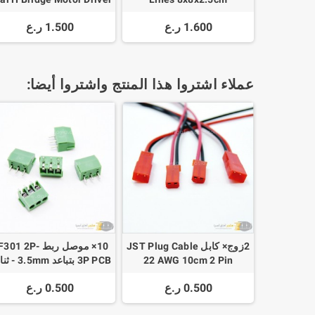
1.600 ر.ع
1.500 ر.ع
عملاء اشتروا هذا المنتج واشتروا أيضا:
2زوج× كابل JST Plug Cable
10× موصل ربط 301 2P
22 AWG 10cm 2 Pin
3P PCB بتباعد 5mm
Connector
وثلاثي
0.500 ر.ع
0.500 ر.ع