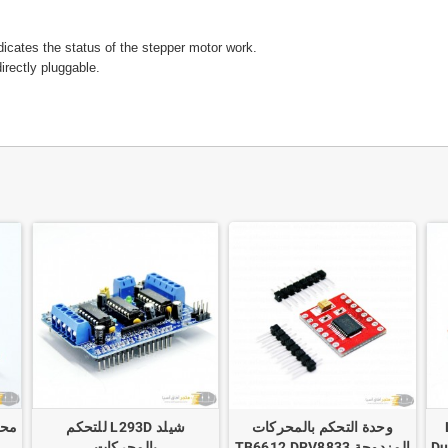
icates the status of the stepper motor work.
irectly pluggable.
L
وحدة التحكم بالمحركات
شيلد L293D للتحكم
Du
المزدوجة TB6612 DRV8833
بالمحركات