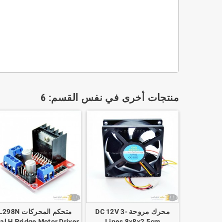
منتجات أخرى في نفس القسم: 6
محرك مروحة DC 12V 3-
متحكم المحركات 298N
al H Bridge Motor Driver
Lines 8x8x2.5cm