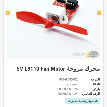
chevron_left
chevron_right
محرك مروحة 5V L9110 Fan Motor
المرجع
90968000102
الحالة
منتج جديد
باركود
9509500001025
الرقم العالمي
850800001024
متوفر بكمية محدودة !
warning