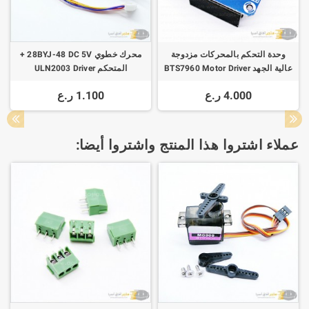
وحدة التحكم بالمحركات مزدوجة
محرك خطوي 28BYJ-48 DC 5V +
عالية الجهد BTS7960 Motor Driver
المتحكم ULN2003 Driver
Module 43A
4.000 ر.ع
1.100 ر.ع
عملاء اشتروا هذا المنتج واشتروا أيضا: