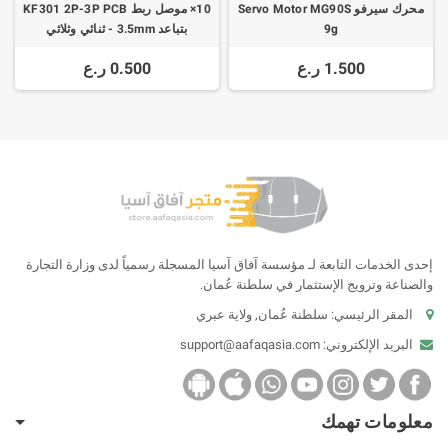
محرك سيرفو Servo Motor MG90S
10× موصل ربط KF301 2P-3P PCB
9g
بتباعد 3.5mm - ثنائي وثلاثي
1.500 ر.ع
0.500 ر.ع
إحدى الخدمات التابعة لـ مؤسسة آفاق آسيا المسجلة رسمياً لدى وزارة التجارة
والصناعة وترويج الإستثمار في سلطنة عُمان.
المقر الرئيسي: سلطنة عُمان, ولاية عبري
البريد الإلكتروني:
support@aafaqasia.com
معلومات تهمك