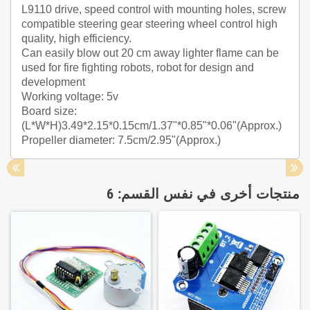
L9110 drive, speed control with mounting holes, screw
compatible steering gear steering wheel control high
quality, high efficiency.
Can easily blow out 20 cm away lighter flame can be
used for fire fighting robots, robot for design and
development
Working voltage: 5v
Board size:
(L*W*H)3.49*2.15*0.15cm/1.37"*0.85"*0.06"(Approx.)
Propeller diameter: 7.5cm/2.95"(Approx.)
منتجات أخرى في نفس القسم: 6