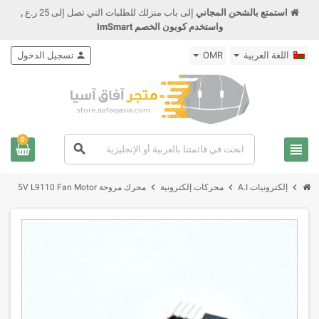
استمتع بالشحن المجاني
إلى باب منزلك للطلبات التي تصل إلى 25 ر.ع
,
واستخدم كوبون الخصم ImSmart
اللغة العربية
OMR
person
تسجيل الدخول
0
view_headline
search
chevron_right
chevron_right
chevron_right
إلكترونيات A.I
محركات إلكترونية
محرك مروحة 5V L9110 Fan Motor