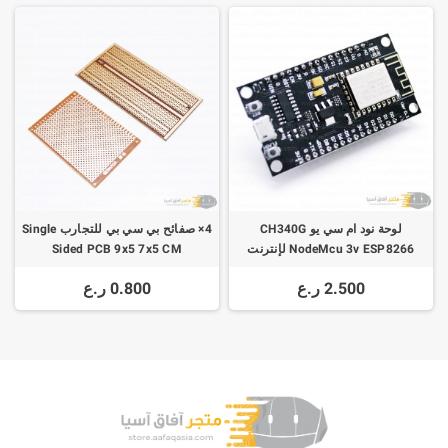
لوحة نود ام سي يو CH340G
4× صفائح بي سي بي للتجارب Single
NodeMcu 3v ESP8266 لإنترنت
Sided PCB 9x5 7x5 CM
الاشياء
2.500 ر.ع
0.800 ر.ع