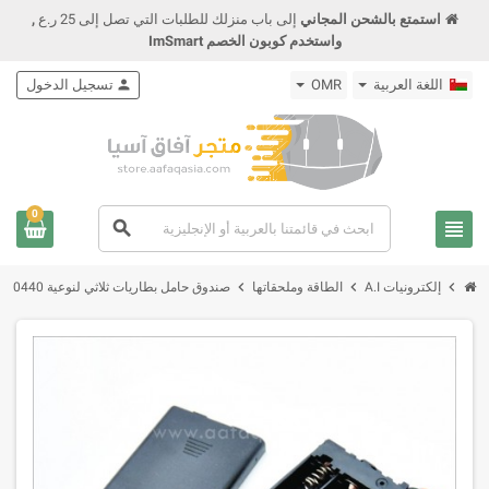
استمتع بالشحن المجاني
إلى باب منزلك للطلبات التي تصل إلى 25 ر.ع
,
واستخدم كوبون الخصم ImSmart
اللغة العربية
OMR
person
تسجيل الدخول
0
view_headline
search
chevron_right
chevron_right
chevron_right
إلكترونيات A.I
الطاقة وملحقاتها
صندوق حامل بطاريات ثلاثي لنوعية AAA / 10440 مع مفتاح On/Off