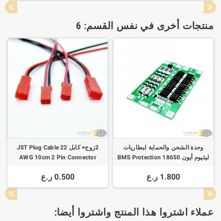
منتجات أخرى في نفس القسم: 6
وحدة الشحن والحماية لبطاريات
2زوج× كابل JST Plug Cable 22
ليثيوم أيون 18650 BMS Protection
AWG 10cm 2 Pin Connector
Board 14.8V 16.8V Lipo Cell
1.800 ر.ع
0.500 ر.ع
Module
عملاء اشتروا هذا المنتج واشتروا أيضا: