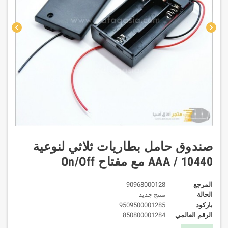
chevron_left
chevron_right
صندوق حامل بطاريات ثلاثي لنوعية
AAA / 10440 مع مفتاح On/Off
المرجع
90968000128
الحالة
منتج جديد
باركود
9509500001285
الرقم العالمي
850800001284