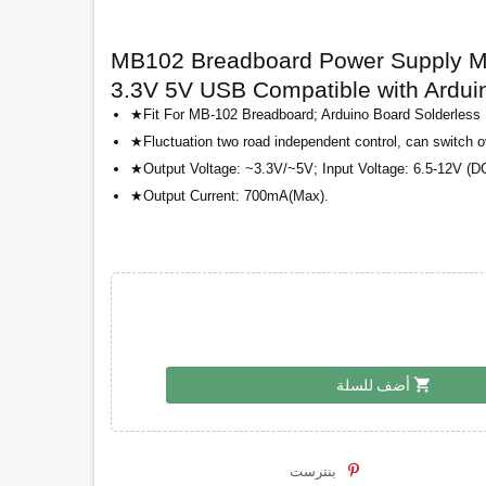
MB102 Breadboard Power Supply Mo
3.3V 5V USB Compatible with Ardui
★Fit For MB-102 Breadboard; Arduino Board Solderless
★Fluctuation two road independent control, can switch ov
★Output Voltage: ~3.3V/~5V; Input Voltage: 6.5-12V (D
★Output Current: 700mA(Max).
shopping_cart
أضف للسلة
بنترست