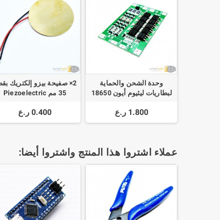
وحدة الشحن والحماية
2× صفيحة بيزو إلكتريك بق
لبطاريات ليثيوم أيون 18650
35 مم Piezoelectric
BMS Protection Board
1.800 ر.ع
0.400 ر.ع
14.8V 16.8V Lipo Cell
Module
عملاء اشتروا هذا المنتج واشتروا أيضا: