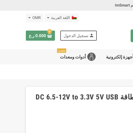
Im
اللغة العربية
OMR
0
person
تسجيل الدخول
0.000 ر.ع
محدث
جهزة إلكترونية
أدوات ومعدات