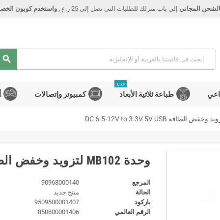
الشحن المجاني
إلى باب منزلك للطلبات التي تصل إلى 25 ر.ع
, واستخدم كوبون الخصم Smart
search
جديد
اعي
طباعة ثلاثية الأبعاد
كمبيوتر وإتصالات
أ
وحدة MB102 لتزويد وخفض الطاقة DC 6.5-12V to 3.3V 5V USB
المرجع
90968000140
الحالة
منتج جديد
باركود
9509500001407
الرقم العالمي
850800001406