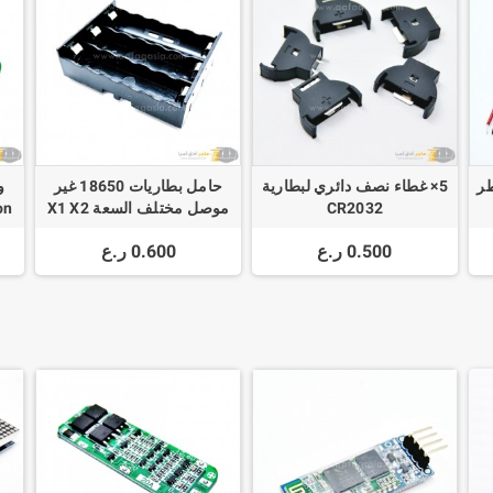
طر
5× غطاء نصف دائري لبطارية
حامل بطاريات 18650 غير
CR2032
موصل مختلف السعة X1 X2
on
y
X3 X4
0.500 ر.ع
0.600 ر.ع