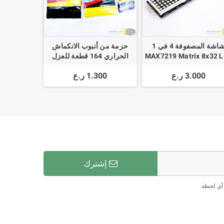
شاشة المصفوفة 4 في 1
حزمة من أنبوب الانكماش
MAX7219 Matrix 8x32 
الحراري 164 قطعة للعزل
+ سلك توصيل
والتغطية Heat Shrink
3.000 ر.ع
1.300 ر.ع
Tubing
إشترك
أي لحظة.