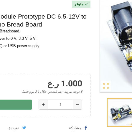
متوفر
check
dule Prototype DC 6.5-12V to
no Bread Board
 Breadboard.
er to 0 V, 3.3 V, 5 V.
C) or USB power supply.
1.000 ر.ع
zoom_out_map
لا توجد ضريبة
يتم الشحن خلال 1-2 يوم فقط
add
remove
مشاركة
تغريدة