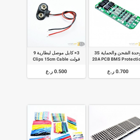
وحدة الشحن والحماية 3S
3× كابل موصل لبطارية 9
20A PCB BMS Protecti
فولت Clips 15cm Cable
Li-ion Lithium Batter
0.700 ر.ع
0.500 ر.ع
18650 Charger