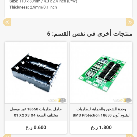
Size:
110 x 60mm / 4.3 x 2.4 inch (L*W)
Thickness:
2.9mm/0.1 inch
منتجات أخرى في نفس القسم: 6
وحدة الشحن والحماية لبطاريات
حامل بطاريات 18650 غير موصل
ليثيوم أيون 18650 BMS Protection
مختلف السعة X1 X2 X3 X4
Board 14.8V 16.8V Lipo Cell
1.800 ر.ع
0.600 ر.ع
Module