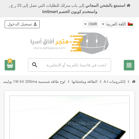
استمتع بالشحن المجاني
إلى باب منزلك للطلبات التي تصل إلى 25 ر.ع
,
واستخدم كوبون الخصم ImSmart
اللغة العربية
OMR
person
تسجيل الدخول
0
view_headline
search
chevron_right
chevron_right
chevron_right
إلكترونيات A.I
الطاقة وملحقاتها
لوح طاقة شمسية 1W 6V 200ma بوليسيليكون