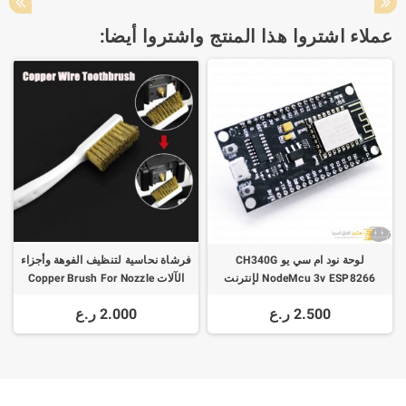
عملاء اشتروا هذا المنتج واشتروا أيضا:
لوحة نود ام سي يو CH340G
فرشاة نحاسية لتنظيف الفوهة وأجزاء
NodeMcu 3v ESP8266 لإنترنت
الآلات Copper Brush For Nozzle
الاشياء
Block
2.500 ر.ع
2.000 ر.ع