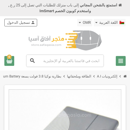
استمتع بالشحن المجاني
إلى باب منزلك للطلبات التي تصل إلى 25 ر.ع
,
واستخدم كوبون الخصم ImSmart
اللغة العربية
OMR
person
تسجيل الدخول
0
view_headline
search
chevron_right
chevron_right
chevron_right
إلكترونيات A.I
الطاقة وملحقاتها
بطارية نوكيا 3.8 فولت بسعة 1020mAh Lithium Battery