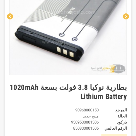
chevron_left
chevron_right
بطارية نوكيا 3.8 فولت بسعة 1020mAh
Lithium Battery
المرجع
90968000150
الحالة
منتج جديد
باركود
9509500001506
الرقم العالمي
850800001505