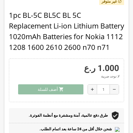
غير متوفر
block
1pc BL-5C BL5C BL 5C
Replacement Li-ion Lithium Battery
1020mAh Batteries for Nokia 1112
1208 1600 2610 2600 n70 n71
1.000 ر.ع
لا توجد ضريبة
shopping_cart
add
remove
أضف للسلة
طرق دفع عالمية، آمنة ومشفرة مع أنظمة الفوترة.
شحن خلال أقل من 24 ساعة بعد اتمام الطلب.