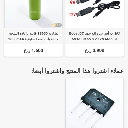
كابل يو أس بي رافع جهد Boost DC
بطارية 18650 قابلة لإعادة الشحن
5V to DC 5V 9V 12V Module
3.7 فولت بسعة حقيقية 2600mAh
Li-ion
2.1x5.5mm Plug
0.900 ر.ع
1.600 ر.ع
عملاء اشتروا هذا المنتج واشتروا أيضا: