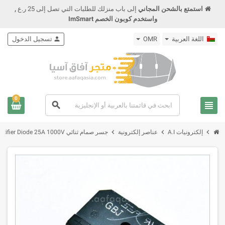
استمتع بالشحن المجاني
إلى باب منزلك للطلبات التي تصل إلى 25 ر.ع
,
واستخدم كوبون الخصم ImSmart
اللغة العربية
OMR
person
تسجيل الدخول
0
view_headline
search
chevron_right
chevron_right
chevron_right
إلكترونيات A.I
عناصر إلكترونية
جسر صمام ثنائي GBJ2510 Bridge Rectifier Diode 25A 1000V