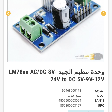
chevron_left
chevron_right
وحدة تنظيم الجهد LM78xx AC/DC 8V-
24V to DC 5V-9V-12V
المرجع
90968000173
الحالة
منتج جديد
9509500003029
EAN13
850800003127
UPC