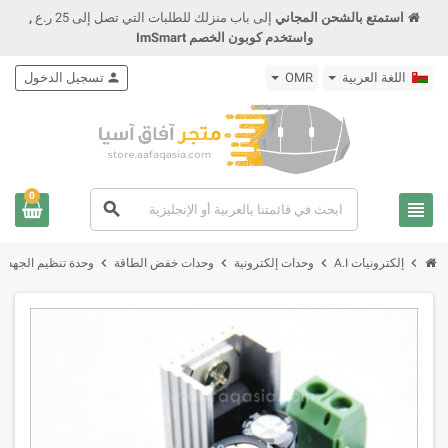
استمتع بالشحن المجاني
إلى باب منزلك للطلبات التي تصل إلى 25 ر.ع
,
واستخدم كوبون الخصم ImSmart
اللغة العربية
OMR
person
تسجيل الدخول
0
view_headline
search
chevron_right
chevron_right
chevron_right
chevron_right
إلكترونيات A.I
وحدات إلكترونية
وحدات خفض الطاقة
وحدة تنظيم الجهد LM78xx AC/DC 8V-24V to DC 5V-9V-12V