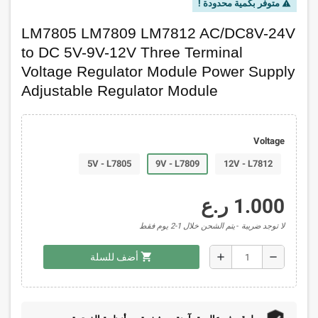
متوفر بكمية محدودة !
warning
LM7805 LM7809 LM7812 AC/DC8V-24V
to DC 5V-9V-12V Three Terminal
Voltage Regulator Module Power Supply
Adjustable Regulator Module
Voltage
5V - L7805
9V - L7809
12V - L7812
1.000 ر.ع
لا توجد ضريبة
يتم الشحن خلال 1-2 يوم فقط
shopping_cart
add
remove
أضف للسلة