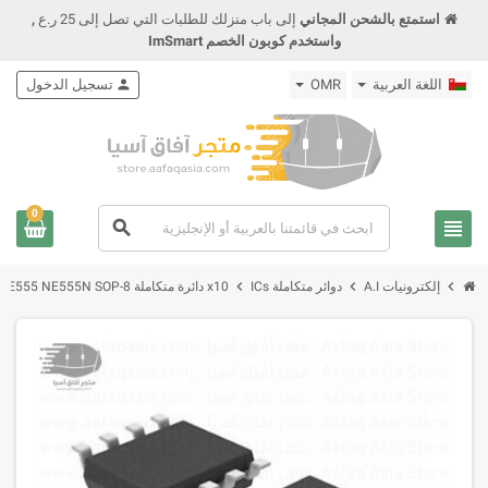
استمتع بالشحن المجاني
إلى باب منزلك للطلبات التي تصل إلى 25 ر.ع
,
واستخدم كوبون الخصم ImSmart
اللغة العربية
OMR
person
تسجيل الدخول
0
view_headline
search
chevron_right
chevron_right
chevron_right
إلكترونيات A.I
دوائر متكاملة ICs
x10 دائرة متكاملة IC NE555 NE555N SOP-8