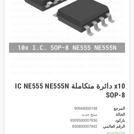
x10 دائرة متكاملة IC NE555 NE555N
SOP-8
المرجع
90968000748
الحالة
منتج جديد
باركود
9509500007836
الرقم العالمي
850800007842