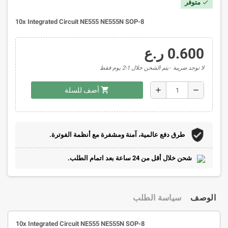
متوفر
check
10x Integrated Circuit NE555 NE555N SOP-8
0.600 ر.ع
لا توجد ضريبة
يتم الشحن خلال 1-2 يوم فقط
shopping_cart
add
remove
أضف للسلة
طرق دفع عالمية، آمنة ومشفرة مع أنظمة الفوترة.
شحن خلال أقل من 24 ساعة بعد اتمام الطلب.
الوصف
سياسة الطلب
10x Integrated Circuit NE555 NE555N SOP-8