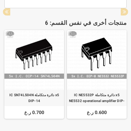
منتجات أخرى في نفس القسم: 6
x5 دائرة متكاملة IC NE5532P
x5 دائرة متكاملة IC SN74LS04N
DIP-14
NE5532 operational amplifier DIP-
8
0.600 ر.ع
0.700 ر.ع