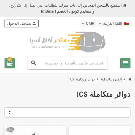
استمتع بالشحن المجاني
إلى باب منزلك للطلبات التي تصل إلى 25 ر.ع
,
واستخدم كوبون الخصم ImSmart
اللغة العربية
OMR
person
تسجيل الدخول
0
view_headline
search
chevron_right
chevron_right
إلكترونيات A.I
دوائر متكاملة ICs
دوائر متكاملة ICS