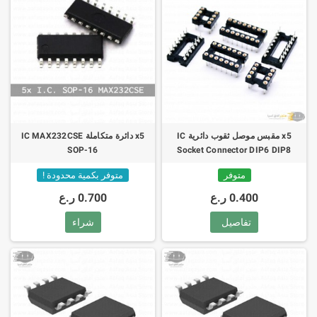
x5 مقبس موصل ثقوب دائرية IC
x5 دائرة متكاملة IC MAX232CSE
SOP-16
Socket Connector DIP6 DIP8
DIP14 DIP16 DIP18 DIP20 DIP28
متوفر
متوفر بكمية محدودة !
0.400 ر.ع
0.700 ر.ع
تفاصيل
شراء