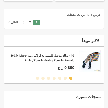
عرض 1-12 من 27 منتجات
3
2
1
navigate_next
التالي
الاكثر مبيعاً
10× موصل ربط KF301 2P-3P PCB بتباعد 3.5mm -
40× سلك موصل للمشاريع الإلكترونية 30CM Male-
Male / Female-Male / Female-Female
0.800 ر.ع
منتجات مميزة