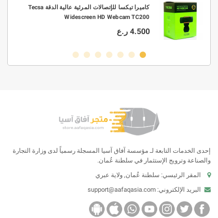
0.3/0.4/0.5/0.6/0 قطر 63/37
كاميرا تيكسا للإتصالات المرئية عالية الدقة Tecsa
Widescreen HD Webcam TC200
4.500 ر.ع
إحدى الخدمات التابعة لـ مؤسسة آفاق آسيا المسجلة رسمياً لدى وزارة التجارة
والصناعة وترويج الإستثمار في سلطنة عُمان.
المقر الرئيسي: سلطنة عُمان, ولاية عبري
البريد الإلكتروني:
support@aafaqasia.com