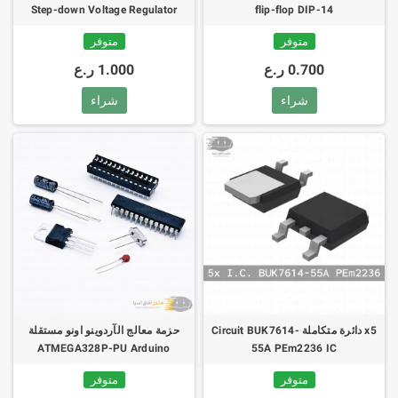
Step-down Voltage Regulator
flip-flop DIP-14
متوفر
متوفر
0.700 ر.ع
1.000 ر.ع
شراء
شراء
x5 دائرة متكاملة Circuit BUK7614-
حزمة معالج الآردوينو اونو مستقلة
ATMEGA328P-PU Arduino
55A PEm2236 IC
BOOTLOADER Socket 16MHz
متوفر
متوفر
crystal