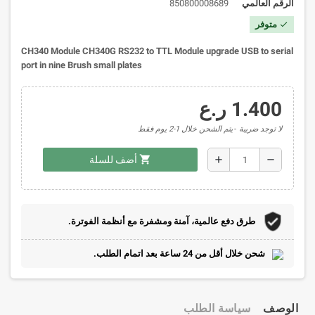
الرقم العالمي
850800008689
متوفر
check
CH340 Module CH340G RS232 to TTL Module upgrade USB to serial
port in nine Brush small plates
1.400 ر.ع
لا توجد ضريبة
يتم الشحن خلال 1-2 يوم فقط
shopping_cart
add
remove
أضف للسلة
طرق دفع عالمية، آمنة ومشفرة مع أنظمة الفوترة.
شحن خلال أقل من 24 ساعة بعد اتمام الطلب.
الوصف
سياسة الطلب