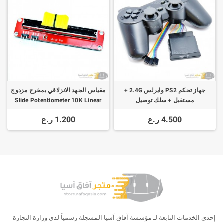
جهاز تحكم PS2 وايرلس 2.4G +
مقياس الجهد الانزلاقي بمخرج مزدوج
مستقبل + سلك توصيل
Slide Potentiometer 10K Linear
Module Dual Output
4.500 ر.ع
1.200 ر.ع
إحدى الخدمات التابعة لـ مؤسسة آفاق آسيا المسجلة رسمياً لدى وزارة التجارة