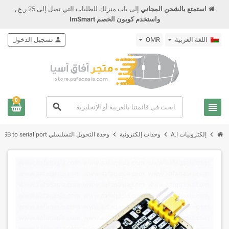
استمتع بالشحن المجاني
إلى باب منزلك للطلبات التي تصل إلى 25 ر.ع
,
واستخدم كوبون الخصم ImSmart
اللغة العربية
OMR
person
تسجيل الدخول
0
view_headline
search
chevron_right
chevron_right
chevron_right
إلكترونيات A.I
وحدات إلكترونية
وحدة التحويل التسلسلي CH340G RS232 Module to TTL upgrade USB to serial port