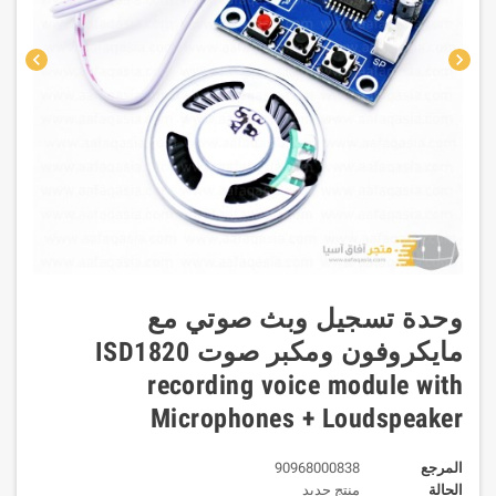
chevron_left
chevron_right
وحدة تسجيل وبث صوتي مع
مايكروفون ومكبر صوت ISD1820
recording voice module with
Microphones + Loudspeaker
المرجع
90968000838
الحالة
منتج جديد