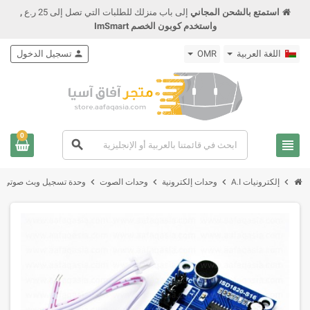
استمتع بالشحن المجاني
إلى باب منزلك للطلبات التي تصل إلى 25 ر.ع
,
واستخدم كوبون الخصم ImSmart
اللغة العربية
OMR
person
تسجيل الدخول
0
view_headline
search
chevron_right
chevron_right
chevron_right
chevron_right
إلكترونيات A.I
وحدات إلكترونية
وحدات الصوت
وحدة تسجيل وبث صوتي مع مايكروفون ومكبر صوت dspeaker