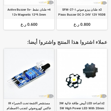
x2 طنان بيزو صوتي SFM-27-I
4× طنان نشط Active Buzzer 5v-
12v Magnetic 12*9.5mm
Piezo Buzzer DC 3-24V 12V 95DB
0.800 ر.ع
0.600 ر.ع
عملاء اشتروا هذا المنتج واشتروا أيضا:
x2 اضاءة LED أبيض طاقة عالية 3W
مستشعر الاشعة تحت الحمراء IR
5W High Power LED With 20mm
عاكس كهروضوئي لتجنب الاصطدام