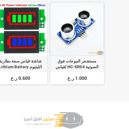
مستشعر الموجات فوق
شاشة قياس سعة بطارية
الصوتية HC-SR04 لقياس
الليثيوم Lithium Battery
المسافة
pacity Indicator Module
1.000 ر.ع
0.600 ر.ع
1S-8S 3.7V