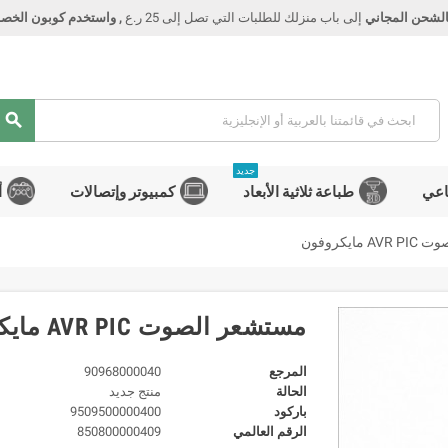
الشحن المجاني
إلى باب منزلك للطلبات التي تصل إلى 25 ر.ع
, واستخدم كوبون الخصم Smart
search
جديد
اعي
طباعة ثلاثية الأبعاد
كمبيوتر وإتصالات
أ
مايكروفون
مستشعر الصوت AVR PIC مايكروفون
المرجع
90968000040
الحالة
منتج جديد
باركود
9509500000400
الرقم العالمي
850800000409