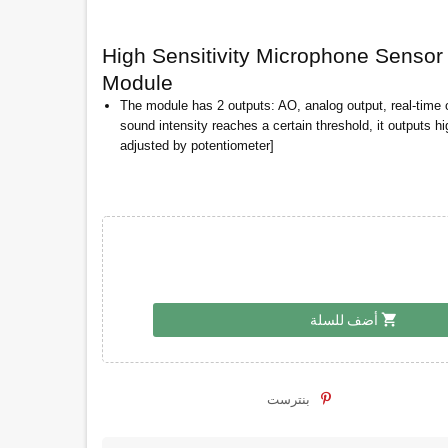
High Sensitivity Microphone Senso
Module
The module has 2 outputs: AO, analog output, real-time
sound intensity reaches a certain threshold, it outputs hi
adjusted by potentiometer]
shopping_cart
أضف للسلة
بنترست