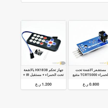
مستشعر الاشعة تحت
جهاز تحكم HX1838 بالاشعة
الحمراء TCRT5000 متتبع
تحت الحمراء + مستقبل IR +
الخط IR
سلك توصيل
0.800 ر.ع
1.200 ر.ع