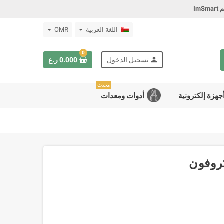
Im
اللغة العربية
OMR
0
person
تسجيل الدخول
0.000 ر.ع
محدث
جهزة إلكترونية
أدوات ومعدات