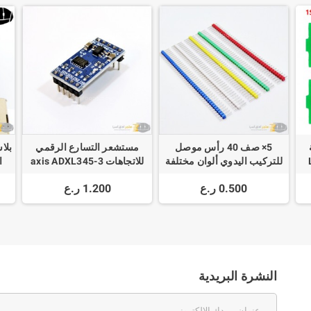
5× صف 40 رأس موصل
مستشعر التسارع الرقمي
بلا
للتركيب اليدوي ألوان مختلفة
للاتجاهات 3-axis ADXL345
mm
Single Row Male 1-40
Ca
0.500 ر.ع
1.200 ر.ع
y
النشرة البريدية