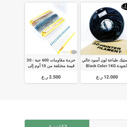
ستيك طباعة لون أسود عالي
حزمة مقاومات 600 حبة - 30
الجودة Black Color 1KG
قيمة مختلفة من 10 أوم إلى
PLA 3D Filament 1.75
1م أوم
12.000 ر.ع
2.500 ر.ع
195-220C High Qualit
إشترك