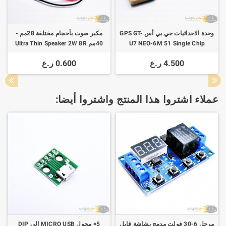
وحدة الاحداثيات جي بي أس GPS GT-
مكبر صوت بأحجام مختلفة 28مم -
U7 NEO-6M 51 Single Chip
40مم Ultra Thin Speaker 2W 8R
Module + هوائي سيراميك
1.25 Terminal Wire Length 15cm
4.500 ر.ع
0.600 ر.ع
عملاء اشتروا هذا المنتج واشتروا أيضا:
مرحل 6-30 فولت مدمج بشاشة قابل
5× محول MICRO USB إلى DIP