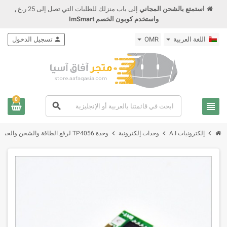
استمتع بالشحن المجاني
إلى باب منزلك للطلبات التي تصل إلى 25 ر.ع
,
واستخدم كوبون الخصم ImSmart
اللغة العربية
OMR
person
تسجيل الدخول
0
view_headline
search
chevron_right
chevron_right
chevron_right
إلكترونيات A.I
وحدات إلكترونية
وحدة TP4056 لرفع الطاقة والشحن والحماية لبطارية 2A USB 18650 Lithium