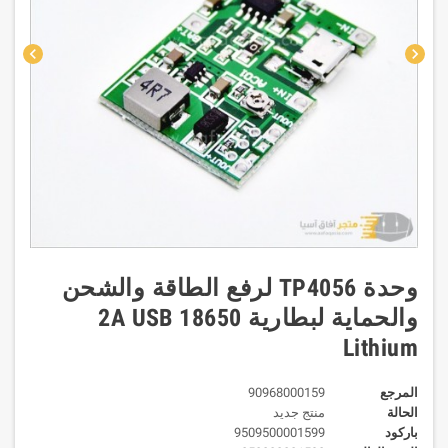
chevron_left
chevron_right
وحدة TP4056 لرفع الطاقة والشحن
والحماية لبطارية 2A USB 18650
Lithium
المرجع
90968000159
الحالة
منتج جديد
باركود
9509500001599