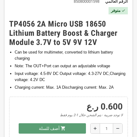
الرقم العالمي
850800001598
متوفر
check
TP4056 2A Micro USB 18650
Lithium Battery Boost & Charger
Module 3.7V to 5V 9V 12V
Can be used for multimeter, converted to lithium battery
charging
Note: The OUT+Port can output an adjustable voltage
Input voltage: 4.5-8V DC Output voltage: 4.3-27V DC,Charging
voltage: 4.2V DC
Charging current: Max. 1A Discharging current: Max. 2A
0.600 ر.ع
لا توجد ضريبة
يتم الشحن خلال 1-2 يوم فقط
shopping_cart
add
remove
أضف للسلة