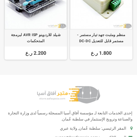
منظم ومثبت جهد تيار مستمر -
شيلد للاردوينو AVR ISP لبرمجة
مستمر قابل للتعديل DC-DC
المتحكمات
Regulator Stabilizer 8A Power
1.800 ر.ع
2.200 ر.ع
Supply Adjustable Speed
Controller DC 12V
إحدى الخدمات التابعة لـ مؤسسة آفاق آسيا المسجلة رسمياً لدى وزارة التجارة
والصناعة وترويج الإستثمار في سلطنة عُمان.
المقر الرئيسي: سلطنة عُمان, ولاية عبري