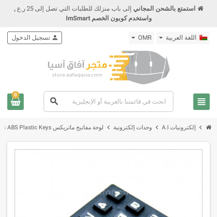
استمتع بالشحن المجاني
إلى باب منزلك للطلبات التي تصل إلى 25 ر.ع
,
واستخدم كوبون الخصم ImSmart
اللغة العربية
OMR
person
تسجيل الدخول
0
view_headline
search
chevron_right
chevron_right
chevron_right
إلكترونيات A.I
وحدات إلكترونية
لوحة مفاتيح ماتريكس 4x4 3x4 ABS Plastic Keys