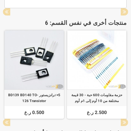
منتجات أخرى في نفس القسم: 6
حزمة مقاومات 600 حبة - 30 قيمة
5× ترانزيستور BD139 BD140 TO-
مختلفة من 10 أوم إلى 1م أوم
126 Transistor
2.500 ر.ع
0.500 ر.ع