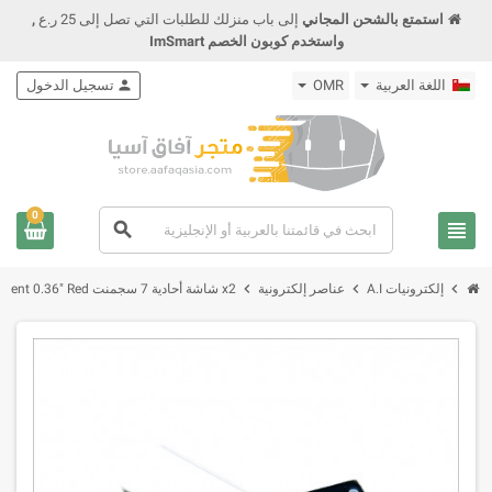
استمتع بالشحن المجاني
إلى باب منزلك للطلبات التي تصل إلى 25 ر.ع
,
واستخدم كوبون الخصم ImSmart
اللغة العربية
OMR
person
تسجيل الدخول
0
view_headline
search
chevron_right
chevron_right
chevron_right
إلكترونيات A.I
عناصر إلكترونية
x2 شاشة أحادية 7 سجمنت Anode 1Bit Digital Tube 7 segment 0.36" Red