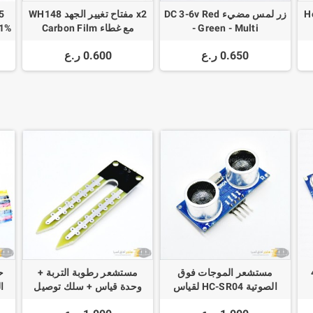
ناصر Heat
زر لمس مضيء DC 3-6v Red
x2 مفتاح تغيير الجهد WH148
- Green - Multi
مع غطاء Carbon Film
 1%
Potentiometer WH148
0.650 ر.ع
0.600 ر.ع
15mm 3pin + Red Rotary
Switch
43
مستشعر الموجات فوق
مستشعر رطوبة التربة +
ح
الصوتية HC-SR04 لقياس
وحدة قياس + سلك توصيل
المسافة