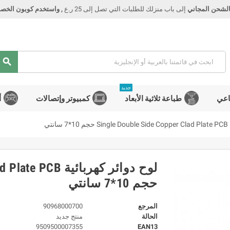
الشحن المجاني
إلى باب منزلك للطلبات التي تصل إلى 25 ر.ع
, واستخدم كوبون الخصم Smart
search
جديد
اعي
طباعة ثلاثية الأبعاد
كمبيوتر وإتصالات
أ
تي
لوح دوائر كهربائي
حجم 10*7 سانتي
المرجع
90968000700
الحالة
منتج جديد
9509500007355
EAN13