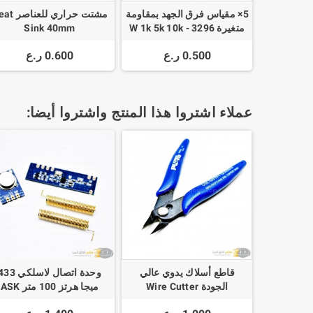
5× مقياس فرق الجهد بمقاومة
مشتت حراري للع
متغيرة 3296 W 1k 5k 10k -
Sink 40mm
200k 500k 1M
0.500 ر.ع
0.600 ر.ع
Potentiometer
عملاء اشتروا هذا المنتج واشتروا أيضا:
قاطع أسلاك يدوي عالي
وحدة اتصال لاسلكي 3
الجودة Wire Cutter
ميجا هرتز 100 متر ASK
Transmitter STX882 +