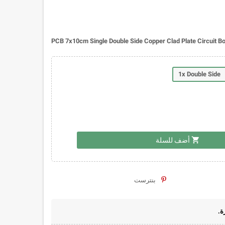
PCB 7x10cm Single Double Side Copper Clad Plate Circuit B
1x Double Side
shopping_cart
أضف للسلة
بنترست
ة.