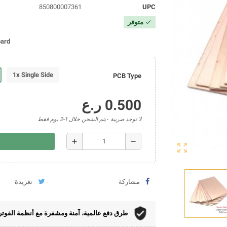
850800007361
UPC
متوفر
check
oard
1x Single Side
PCB Type
0.500 ر.ع
لا توجد ضريبة
يتم الشحن خلال 1-2 يوم فقط
add
remove
zoom_out_map
مشاركة
تغريدة
طرق دفع عالمية، آمنة ومشفرة مع أنظمة الفوتر