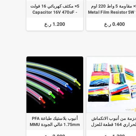
5× مقاومة 5 واط 220 اوم
5× مكثف كهربائي 16 فولت
Capacitor 16V 470uF -
Metal Film Resistor 5W
4700uF
220K
0.400 ر.ع
1.200 ر.ع
زمة من أنبوب الانكماش
أنبوب بلاستيك طباعة PFA
الحراري 164 قطعة للعزل
1.75mm عالي الجودة MMU
والتغطية Heat Shrink
Tube 260 Celsius