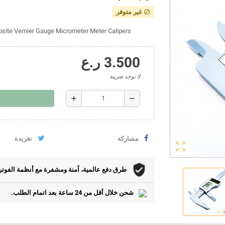
غير متوفر
block
osite Vernier Gauge Micrometer Meter Calipers
3.500 ر.ع
لا توجد ضريبة
add
remove
مشاركة
تغريدة
zoom_out_map
طرق دفع عالمية، آمنة ومشفرة مع أنظمة الفوتر
شحن خلال أقل من 24 ساعة بعد اتمام الطلب.