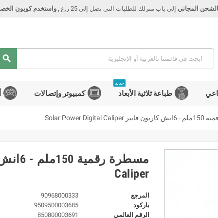
الشحن المجاني
إلى باب منزلك للطلبات التي تصل إلى 25 ر.ع
, واستخدم كوبون الخصم Smart
search
جديد
اعي
طباعة ثلاثية الأبعاد
كمبيوتر وإتصالات
أ
Solar Power Digital C
Caliper
المرجع
90968000333
باركود
9509500003685
الرقم العالمي
850800003691