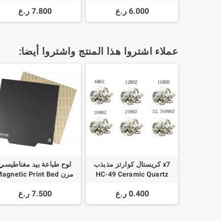
ansistor Tester 128*160
Multimeter DT9205A LCD
6.000 ر.ع
7.800 ر.ع
Diode Thyristor
Display Full Protection
Capacitance Resistor
عملاء اشتروا هذا المنتج واشتروا أيضا:
x7 كريستال كوارتز مذبذب
لوح طباعة بيد مغناطيسي
HC-49 Ceramic Quartz
مرن agnetic Print Bed
Tape 220mm - 235mm -
32.768k 4 8 12 16 20 25
0.400 ر.ع
7.500 ر.ع
310mm
Mhz