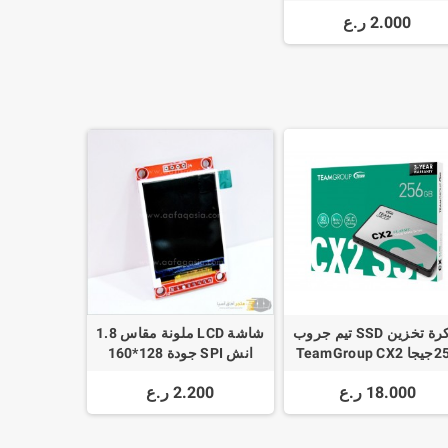
Multimeter SMD Test Cl
2.000 ر.ع
Probe Tweezers
ذاكرة تخزين SSD تيم جروب
شاشة LCD ملونة مقاس 1.8
256جيجا TeamGroup CX2
انش SPI جودة 128*160
256GB SATA III SSD
18.000 ر.ع
2.200 ر.ع