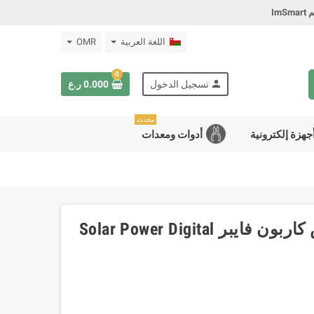
Im
اللغة العربية
OMR
0
person
تسجيل الدخول
0.000 ر.ع
محدث
جهزة إلكترونية
أدوات ومعدات
مسطرة رقمية 150ملم - 6انش كاربون فايبر Solar Power Digital