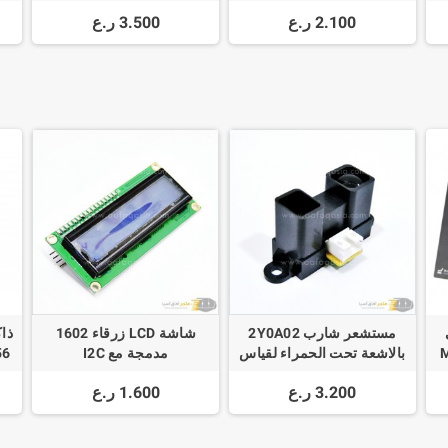
ip
Caliper Measuring Tool
Probe Wire
Tr
2.100 ر.ع
3.500 ر.ع
مستشعر شارب 2Y0A02
شاشة LCD زرقاء 1602
M
بالاشعة تحت الحمراء لقياس
مدمجة مع I2C
المسافة + سلك توصيل
3.200 ر.ع
1.600 ر.ع