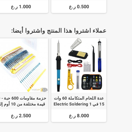
DIFFERENTIAL
0.500 ر.ع
1.000 ر.ع
COMPARATORS DIP-8
عملاء اشتروا هذا المنتج واشتروا أيضا:
عدة اللحام المتكاملة 60 وات
حزم
15 في 1 Electric Soldering
قيمة مختلفة من 10 أو
Iron 60W Welding Tool Kit
1م أوم
8.000 ر.ع
2.500 ر.ع