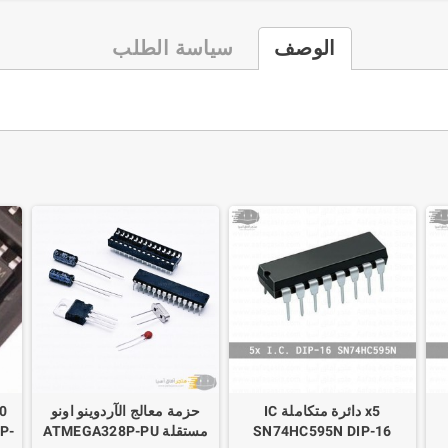
الوصف
سياسة الطلب
x5 دائرة متكاملة IC
حزمة معالج الآردوينو اونو
SN74HC595N DIP-16
مستقلة ATMEGA328P-PU
P-