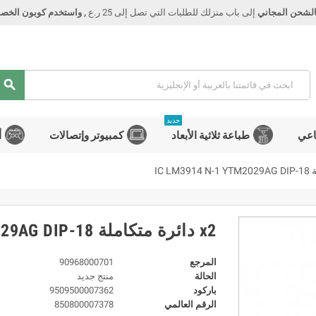
الشحن المجاني
إلى باب منزلك للطلبات التي تصل إلى 25 ر.ع
, واستخدم كوبون الخصم Smart
search
جديد
اعي
طباعة ثلاثية الأبعاد
كمبيوتر وإتصالات
أ
x2 دائرة متكاملة IC LM3914 N-1 YTM2029AG DIP-18
المرجع
90968000701
الحالة
منتج جديد
باركود
9509500007362
الرقم العالمي
850800007378