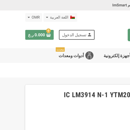
Im
اللغة العربية
OMR
0
person
تسجيل الدخول
0.000 ر.ع
محدث
جهزة إلكترونية
أدوات ومعدات