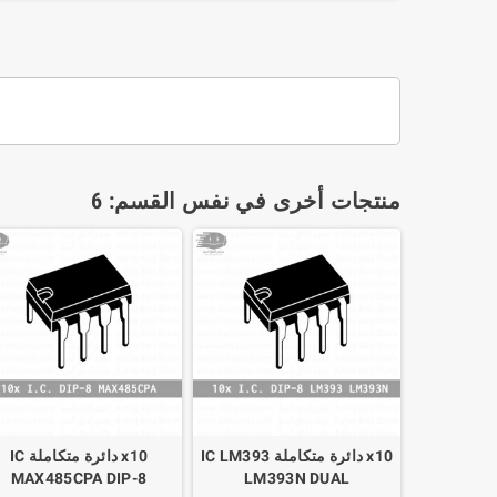
منتجات أخرى في نفس القسم: 6
x10 دائرة متكاملة IC LM393
x10 دائرة متكاملة IC
MAX485CPA DIP-8
LM393N DUAL