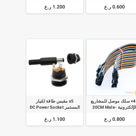
8
0.600 ر.ع
1.200 ر.ع
40× سلك موصل للمشاريع
x5 مقبس طاقة للتيار
الإلكترونية 30CM Male-
المستمر DC Power Socket
DC022 Male Female 12V
Male / Female-Male /
0.800 ر.ع
1.100 ر.ع
3A 5.5 x 2.1mm
Female-Female