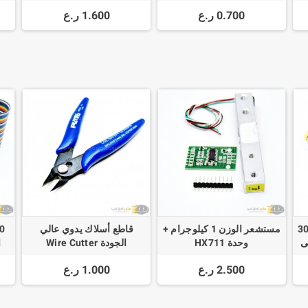
Arduino BOOTLOADER
0.700 ر.ع
1.600 ر.ع
Socket 16MHz crystal
ة مقاومات 600 حبة - 30
مستشعر الوزن 1 كيلوجرام +
قاطع أسلاك يدوي عالي
م إلى
وحدة HX711
الجودة Wire Cutter
2.500 ر.ع
1.000 ر.ع