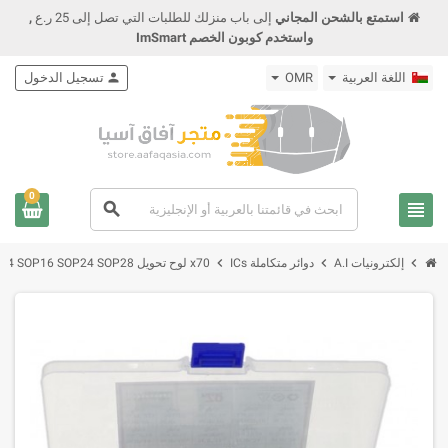
استمتع بالشحن المجاني
إلى باب منزلك للطلبات التي تصل إلى 25 ر.ع
,
واستخدم كوبون الخصم ImSmart
اللغة العربية
OMR
person
تسجيل الدخول
0
view_headline
search
chevron_right
chevron_right
chevron_right
إلكترونيات A.I
دوائر متكاملة ICs
x70 لوح تحويل SMD Turn To DIP Converter SOP8 SOP10 SOP14 SOP16 SOP24 SOP28