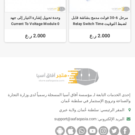
مرحل 6-30 فولت مدمج بشاشة قابل
وحدة تحويل إشارة التيار إلى جهد
لضبط التوقيت Relay Switch Time
Current To Voltage Module 0
-20mA/4 -20mA to 0- 3.3V/0
Delay Circuit Adjustable 828
2.000 ر.ع
2.000 ر.ع
-5V/0 -10V
إحدى الخدمات التابعة لـ مؤسسة آفاق آسيا المسجلة رسمياً لدى وزارة التجارة
والصناعة وترويج الإستثمار في سلطنة عُمان.
المقر الرئيسي: سلطنة عُمان, ولاية عبري
البريد الإلكتروني:
support@aafaqasia.com