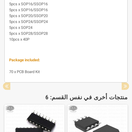
5pcs x SOP16/SSOP16
5pcs x SOP16/SSOP16
5pcs x SOP20/SSOP20
5pcs x SOP24/SSOP24
5pcs x SOP24
5pcs x SOP28/SSOP28
10pcs x 40P
Package included:
70 x PCB Board Kit
منتجات أخرى في نفس القسم: 6