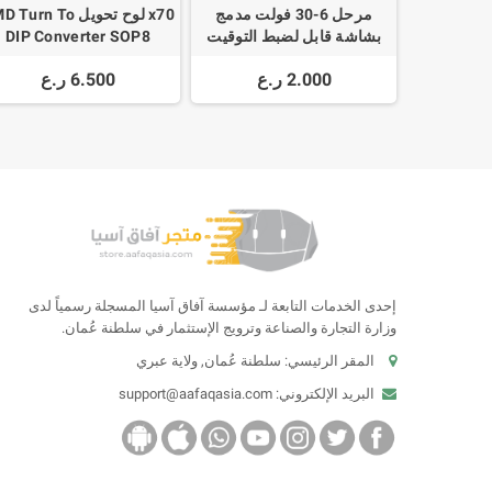
مرحل 6-30 فولت مدمج
x70 لوح تحويل Turn To
بشاشة قابل لضبط التوقيت
DIP Converter SOP8
SOP10 SOP14 SOP16
Relay Switch Time Delay
2.000 ر.ع
6.500 ر.ع
SOP24 SOP28
Circuit Adjustable 828
إحدى الخدمات التابعة لـ مؤسسة آفاق آسيا المسجلة رسمياً لدى
وزارة التجارة والصناعة وترويج الإستثمار في سلطنة عُمان.
المقر الرئيسي: سلطنة عُمان, ولاية عبري
البريد الإلكتروني:
support@aafaqasia.com