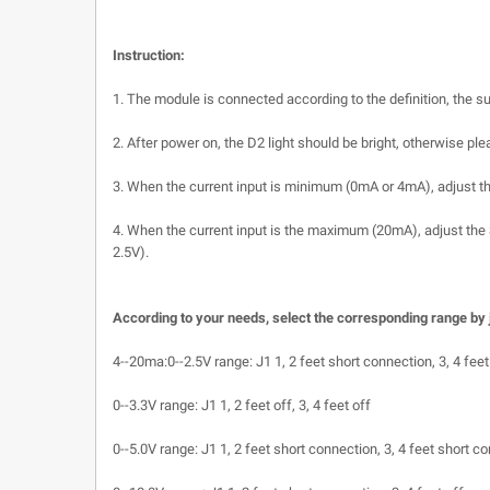
Instruction:
1. The module is connected according to the definition, the su
2. After power on, the D2 light should be bright, otherwise p
3. When the current input is minimum (0mA or 4mA), adjust th
4. When the current input is the maximum (20mA), adjust the
2.5V).
According to your needs, select the corresponding range by
4--20ma:0--2.5V range: J1 1, 2 feet short connection, 3, 4 fee
0--3.3V range: J1 1, 2 feet off, 3, 4 feet off
0--5.0V range: J1 1, 2 feet short connection, 3, 4 feet short c