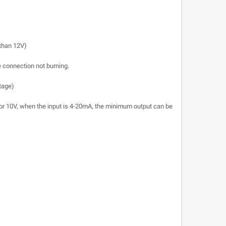
 than 12V)
e connection not burning.
tage)
 or 10V, when the input is 4-20mA, the minimum output can be