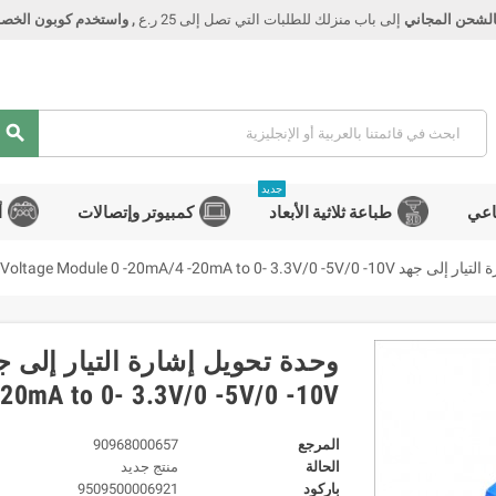
الشحن المجاني
إلى باب منزلك للطلبات التي تصل إلى 25 ر.ع
, واستخدم كوبون الخصم Smart
search
جديد
اعي
طباعة ثلاثية الأبعاد
كمبيوتر وإتصالات
أ
Current To Voltage Module 0 -20mA/4 -20mA to 0-
20mA to 0- 3.3V/0 -5V/0 -10V
المرجع
90968000657
الحالة
منتج جديد
باركود
9509500006921