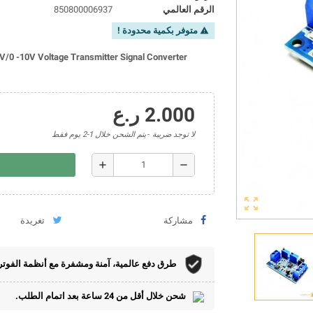
الرقم العالمي
850800006937
متوفر بكمية محدودة !
warning
V/0 -10V Voltage Transmitter Signal Converter
2.000 ر.ع
لا توجد ضريبة
يتم الشحن خلال 1-2 يوم فقط
add
remove
zoom_out_map
مشاركة
تغريدة
طرق دفع عالمية، آمنة ومشفرة مع أنظمة الفوتر
شحن خلال أقل من 24 ساعة بعد اتمام الطلب.