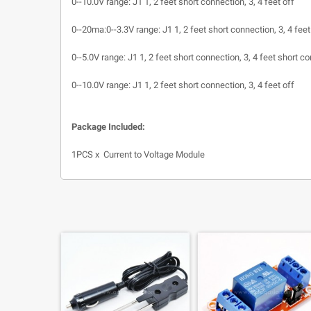
0--10.0V range: J1 1, 2 feet short connection, 3, 4 feet off
0--20ma:0--3.3V range: J1 1, 2 feet short connection, 3, 4 fee
0--5.0V range: J1 1, 2 feet short connection, 3, 4 feet short c
0--10.0V range: J1 1, 2 feet short connection, 3, 4 feet off
Package Included:
1PCS x Current to Voltage Module