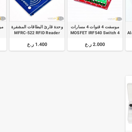
موسفت 4 قنوات 4 مسارات
وحدة قارئ البطاقات المشفرة
MFRC-522 RFID Reader
MOSFET IRF540 Switch 4
Al
Channel 4 Route
Module + بطاقة مشفرة +
2.000 ر.ع
1.400 ر.ع
مفتاح مشفر