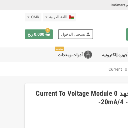
Im
اللغة العربية
OMR
0
person
تسجيل الدخول
0.000 ر.ع
محدث
جهزة إلكترونية
أدوات ومعدات
وحدة تحويل إشارة التيار إلى جهد Current To Voltage Module 0
-20mA/4 -