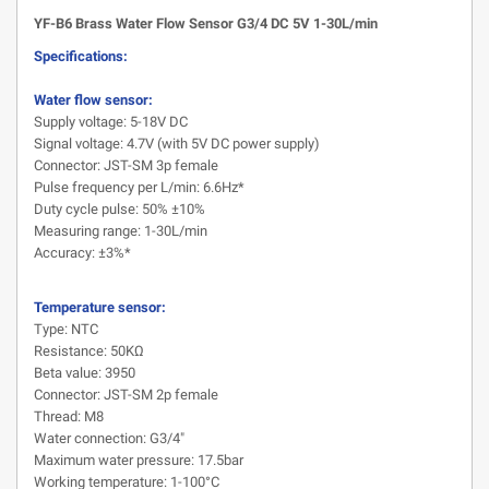
YF-B6 Brass Water Flow Sensor G3/4 DC 5V 1-30L/min
Specifications:
Water flow sensor:
Supply voltage: 5-18V DC
Signal voltage: 4.7V (with 5V DC power supply)
Connector: JST-SM 3p female
Pulse frequency per L/min: 6.6Hz*
Duty cycle pulse: 50% ±10%
Measuring range: 1-30L/min
Accuracy: ±3%*
Temperature sensor:
Type: NTC
Resistance: 50KΩ
Beta value: 3950
Connector: JST-SM 2p female
Thread: M8
Water connection: G3/4"
Maximum water pressure: 17.5bar
Working temperature: 1-100°C