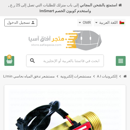
استمتع بالشحن المجاني
إلى باب منزلك للطلبات التي تصل إلى 25 ر.ع
,
واستخدم كوبون الخصم ImSmart
اللغة العربية
OMR
person
تسجيل الدخول
0
view_headline
search
chevron_right
chevron_right
chevron_right
إلكترونيات A.I
مستشعرات إلكترونية
مستشعر تدفق المياه نحاسي YF-B6 Brass Water Flow Temperature Sensor G3/4 DC 5V 1-30L/min