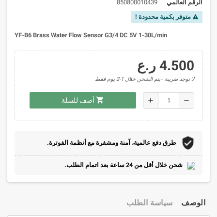
الرقم العالمي
850800010439
متوفر بكمية محدودة !
warning
YF-B6 Brass Water Flow Sensor G3/4 DC 5V 1-30L/min
4.500 ر.ع
لا توجد ضريبة
يتم الشحن خلال 1-2 يوم فقط
shopping_cart
add
remove
أضف للسلة
طرق دفع عالمية، آمنة ومشفرة مع أنظمة الفوترة.
شحن خلال أقل من 24 ساعة بعد اتمام الطلب.
الوصف
سياسة الطلب