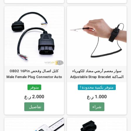
سوار معصم أرضي مضاد للكهرباء
كابل اتصال وفحص OBD2 16Pin
الساكنة Adjustable Strap Bracelet
Male Female Plug Connector Auto
Scanner
Wrist
متوفر بكمية محدودة !
متوفر
1.000 ر.ع
2.000 ر.ع
شراء
تفاصيل