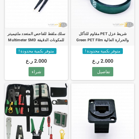
شريط عزل PET مقاوم للتآكل
سلك ملقط للفاحص المتعدد ملتيميتر
والحرارة العالية Green PET Film
للمكونات الدقيقة Multimeter SMD
Test Clip Probe Tweezers
Tape 33M Insulation Protection
متوفر بكمية محدودة !
متوفر بكمية محدودة !
2.000 ر.ع
2.000 ر.ع
تفاصيل
شراء