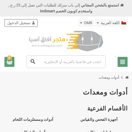
استمتع بالشحن المجاني
إلى باب منزلك للطلبات التي تصل إلى 25 ر.ع
,
واستخدم كوبون الخصم ImSmart
اللغة العربية
OMR
person
تسجيل الدخول
0
view_headline
search
chevron_right
أدوات ومعدات
أدوات ومعدات
الأقسام الفرعية
أجهزة الفحص والقياس
أدوات ومستلزمات اللحام