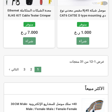
موصل شبكة Rj45 مقبس معدني نوع
معدة الشبكات المتكاملة Ethernet
دي CAT6 CAT5E D type mounting
RJ45 KIT Cable Tester Crimper
Stripper Cutter Punch Down
socket
متوفر
متوفر
1.000 ر.ع
7.000 ر.ع
شراء
شراء
عرض 1-12 من 31 منتجات
3
2
1
navigate_next
التالي
الاكثر مبيعاً
10× موصل ربط KF301 2P-3P PCB بتباعد 3.5mm -
40× سلك موصل للمشاريع الإلكترونية 30CM Male-
Male / Female-Male / Female-Female