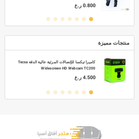
0.800 ر.ع
منتجات مميزة
0.3/0.4/0.5/0.6/0 قطر 63/37
كاميرا تيكسا للإتصالات المرئية عالية الدقة Tecsa
Widescreen HD Webcam TC200
4.500 ر.ع