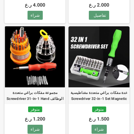
2.000 ر.ع
4.000 ر.ع
تفاصيل
شراء
عدة مفكات براغي متعددة مغناطيسية
مجموعة مفكات براغي متعددة
Screwdriver 32-in-1 Set Magnetic
الوظائف Screwdriver 31-in-1 Hand
Tool Kit
متوفر
متوفر
1.500 ر.ع
1.200 ر.ع
شراء
شراء