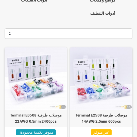
قواطع ومفكات
أدوات الشبكات
أدوات التنظيف
موصلات طرفية Terminal E2508
موصلات طرفية Terminal E0508
22AWG 0.5mm 2400pcs
14AWG 2.5mm 600pcs
غير متوفر
متوفر بكمية محدودة !