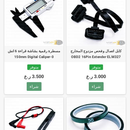
كابل اتصال وفحص مزدوج المخارج
مسطرة رقمية بشاشة قراءة 6 انش
0-150mm Digital Caliper
OBD2 16Pin Extender ELM327
Measuring Tool
Male To Dual Female Y Splitter
متوفر
متوفر
3.000 ر.ع
3.500 ر.ع
شراء
شراء