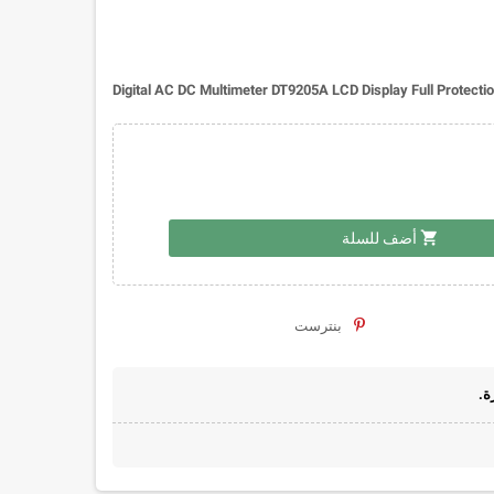
Digital AC DC Multimeter DT9205A LCD Display Full Protecti
shopping_cart
أضف للسلة
بنترست
ة.