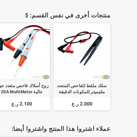
منتجات أخرى في نفس القسم: 5
سلك ملقط للفاحص المتعدد
زوج أسلاك فاحص متعدد جو
ملتيميتر للمكونات الدقيقة
عالية 20A MultiMeter
Probe Wire
Multimeter SMD Test Clip
2.000 ر.ع
2.100 ر.ع
Probe Tweezers
عملاء اشتروا هذا المنتج واشتروا أيضا: