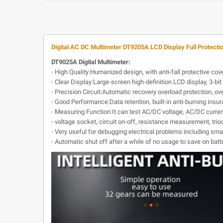
Digital AC DC Multimeter DT9205A LCD Display Full Protecti
DT9025A Digital Multimeter:
- High Quality:Humanized design, with anti-fall protective co
- Clear Display:Large-screen high-definition LCD display, 3-bit 
- Precision Circuit:Automatic recovery overload protection, ov
- Good Performance:Data retention, built-in anti-burning insur
- Measuring Function:It can test AC/DC voltage, AC/DC current
- voltage socket, circuit on-off, resistance measurement, triod
- Very useful for debugging electrical problems including sma
- Automatic shut off after a while of no usage to save on batt