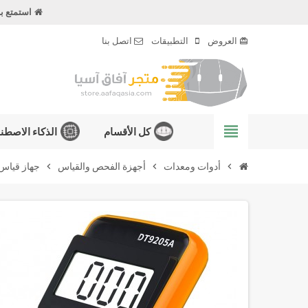
استمتع ب
العروض
التطبيقات
اتصل بنا
card_giftcard
view_headline
كل الأقسام
الذكاء الاصطن
chevron_right
أدوات ومعدات
chevron_right
أجهزة الفحص والقياس
chevron_right
جهاز قياس رقمي ملتيميتر 