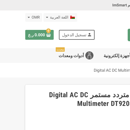
Im
اللغة العربية
OMR
0
person
تسجيل الدخول
0.000 ر.ع
محدث
جهزة إلكترونية
أدوات ومعدات
جهاز قياس رقمي ملتيميتر تيار متردد مستمر Digital AC DC
Multimeter DT9205