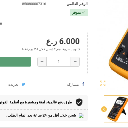
الرقم العالمي
850800007316
متوفر
check
on
6.000 ر.ع
لا توجد ضريبة
يتم الشحن خلال 1-2 يوم فقط
add
remove
zoom_out_map
مشاركة
تغريدة
طرق دفع عالمية، آمنة ومشفرة مع أنظمة الفوتر
chevron_left
شحن خلال أقل من 24 ساعة بعد اتمام الطلب.