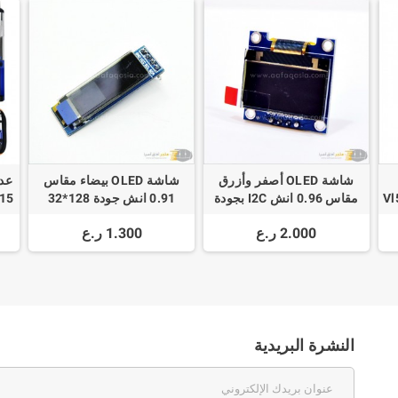
شاشة OLED أصفر وأزرق
شاشة OLED بيضاء مقاس
Vl
مقاس 0.96 انش I2C بجودة
0.91 انش جودة 128*32
Kit
128x64
ST
2.000 ر.ع
1.300 ر.ع
النشرة البريدية