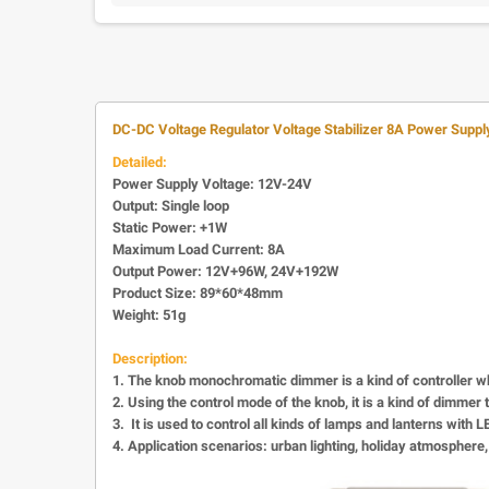
DC-DC Voltage Regulator Voltage Stabilizer 8A Power Suppl
Detailed:
Power Supply Voltage: 12V-24V
Output: Single loop
Static Power: +1W
Maximum Load Current: 8A
Output Power: 12V+96W, 24V+192W
Product Size: 89*60*48mm
Weight: 51g
Description:
1. The knob monochromatic dimmer is a kind of controller w
2. Using the control mode of the knob, it is a kind of dimmer
3. It is used to control all kinds of lamps and lanterns with 
4. Application scenarios: urban lighting, holiday atmosphere, 