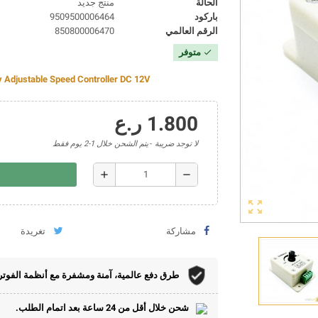
الحالة
منتج جديد
باركود
9509500006464
الرقم العالمي
850800006470
متوفر
check
y Adjustable Speed Controller DC 12V
1.800 ر.ع
لا توجد ضريبة
يتم الشحن خلال 1-2 يوم فقط
add
remove
zoom_out_map
مشاركة
تغريدة
طرق دفع عالمية، آمنة ومشفرة مع أنظمة الفوتر
شحن خلال أقل من 24 ساعة بعد اتمام الطلب.