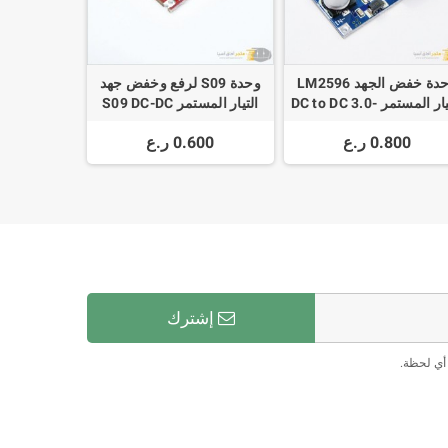
وحدة خفض الجهد LM2596
وحدة S09 لرفع وخفض جهد
للتيار المستمر DC to DC 3.0-
التيار المستمر S09 DC-DC
Auto Boost Buck
40V to 1.5-35V Step D
0.800 ر.ع
0.600 ر.ع
إشترك
أي لحظة.