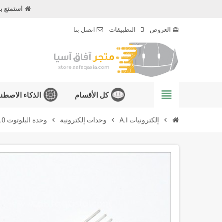
استمتع ب
العروض
التطبيقات
اتصل بنا
card_giftcard
view_headline
كل الأقسام
الذكاء الاصطن
chevron_right
إلكترونيات A.I
chevron_right
وحدات إلكترونية
chevron_right
وحدة البلوتوث HM-10 Master & Slave Bluetooth 4.0