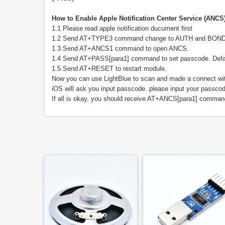
How to Enable Apple Notification Center Service (ANCS
1.1 Please read apple notification ducument first
1.2 Send AT+TYPE3 command change to AUTH and BOND
1.3 Send AT+ANCS1 command to open ANCS.
1.4 Send AT+PASS[para1] command to set passcode. Defau
1.5 Send AT+RESET to restart module.
Now you can use LightBlue to scan and made a connect wi
iOS will ask you input passcode. please input your passcod
If all is okay, you should receive AT+ANCS[para1] comma