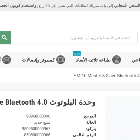
الشحن المجاني
إلى باب منزلك للطلبات التي تصل إلى 25 ر.ع
, واستخدم كوبون الخصم Smart
search
جديد
اعي
طباعة ثلاثية الأبعاد
كمبيوتر وإتصالات
أ
وحدة البلوتوث HM-10 Master & Slave Bluetooth 4.0
المرجع
90968000096
الحالة
منتج جديد
باركود
9509500000967
الرقم العالمي
850800000966