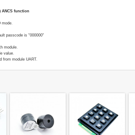
) ANCS function
 mode.
lt passcode is "000000"
th module.
e value.
nd from module UART.