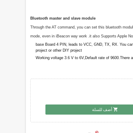
Bluetooth master and slave module
Through the AT command, you can set this bluetooth module
mode, even in iBeacon way work .it also Supports Apple No
base Board
4 PIN, leads to VCC, GND, TX, RX. You can 
project or other DIY project
Working voltage 3.6 V to 6V,Default rate of 9600.There 
shopping_cart
أضف للسلة