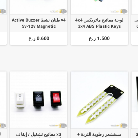
ى
لوحة مفاتيح ماتريكس 4x4
4× طنان نشط Active Buzzer
و
5v-12v Magnetic
3x4 ABS Plastic Keys
L
12*9.5mm
M
1.500 ر.ع
0.600 ر.ع
3W 
مستشعر رطوبة التربة +
x3 مفاتيح تشغيل / إيقاف