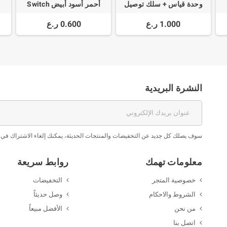
وحدة قياس + سلك توصيل
أحمر أسود أبيض Switch
ano
Button 10x15mm SPST
1.000 ر.ع
0.600 ر.ع
2Pin 3A 250V KCD11
النشرة البريدية
سوف يصلك كل جديد عن التخفيضات والمنتجات الحديثة، يمكنك إلغاء الاشتراك في 
معلومات تهمك
روابط سريعة
خصوصية المتجر
التخفيضات
الشروط والاحكام
وصل حديثاً
من نحن
الأفضل مبيعاً
اتصل بنا