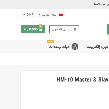
Im
اللغة العربية
OMR
0
person
تسجيل الدخول
0.000 ر.ع
محدث
جهزة إلكترونية
أدوات ومعدات