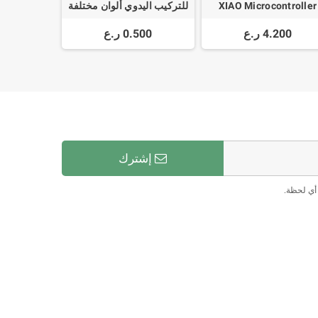
XIAO Microcontroller
للتركيب اليدوي ألوان مختلفة
Single Row Male 1-40
SAMD21 Cortex M0+ N
4.200 ر.ع
0.500 ر.ع
48MHZ
إشترك
أي لحظة.