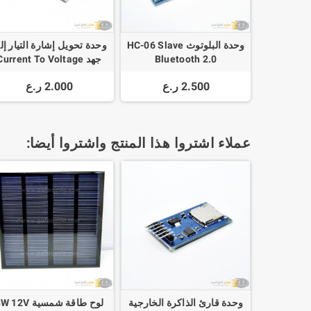
وحدة البلوتوث HC-06 Slave
وحدة تحويل إشارة التيار إل
Bluetooth 2.0
جهد Current To Voltage
odule 0 -20mA/4 -20mA
2.500 ر.ع
2.000 ر.ع
to 0- 3.3V/0 -5V/0 -10V
عملاء اشتروا هذا المنتج واشتروا أيضا:
وحدة قارئ الذاكرة الخارجية
لوح طاقة شمسية 12V