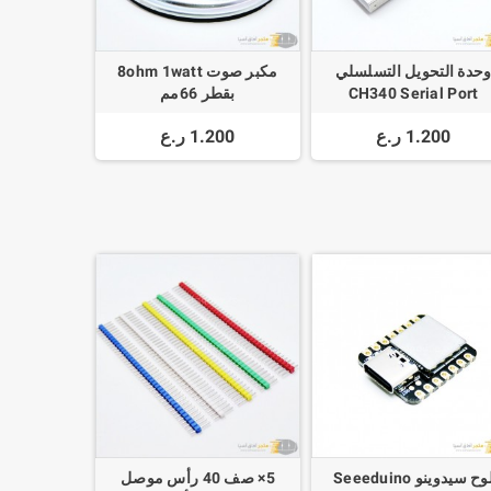
حدة التحويل التسلسلي
مكبر صوت 8ohm 1watt
CH340 Serial Port
بقطر 66مم
Debugger USB to TT
1.200 ر.ع
1.200 ر.ع
Converter
لوح سيدوينو Seeeduino
5× صف 40 رأس موصل