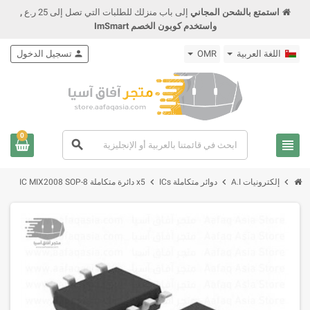
استمتع بالشحن المجاني
إلى باب منزلك للطلبات التي تصل إلى 25 ر.ع
,
واستخدم كوبون الخصم ImSmart
اللغة العربية
OMR
person
تسجيل الدخول
0
view_headline
search
chevron_right
chevron_right
chevron_right
إلكترونيات A.I
دوائر متكاملة ICs
x5 دائرة متكاملة IC MIX2008 SOP-8