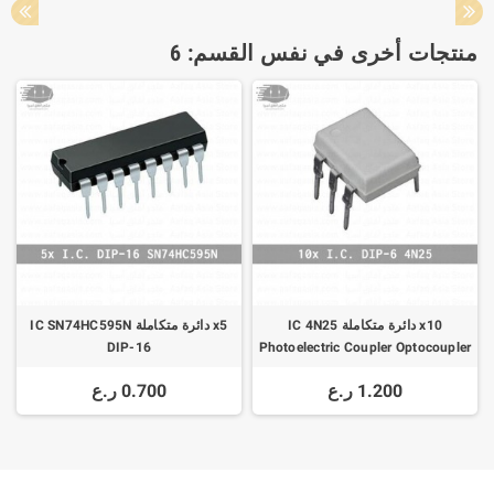
منتجات أخرى في نفس القسم: 6
x10 دائرة متكاملة IC 4N25
x5 دائرة متكاملة IC SN74HC595N
DIP-16
Photoelectric Coupler Optocoupler
DIP-6
1.200 ر.ع
0.700 ر.ع