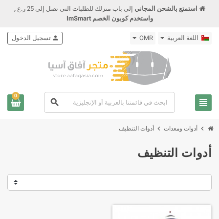
استمتع بالشحن المجاني
إلى باب منزلك للطلبات التي تصل إلى 25 ر.ع
,
واستخدم كوبون الخصم ImSmart
اللغة العربية
OMR
person
تسجيل الدخول
0
view_headline
search
chevron_right
chevron_right
أدوات ومعدات
أدوات التنظيف
أدوات التنظيف