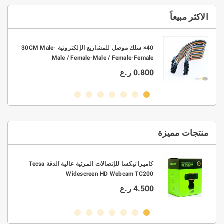
الاكثر مبيعاً
10× موصل ربط KF301 2P-3P PCB بتباعد 3.5mm -
40× سلك موصل للمشاريع الإلكترونية 30CM Male-
Male / Female-Male / Female-Female
0.800 ر.ع
منتجات مميزة
0.3/0.4/0.5/0.6/0 قطر 63/37
كاميرا تيكسا للإتصالات المرئية عالية الدقة Tecsa
Widescreen HD Webcam TC200
4.500 ر.ع